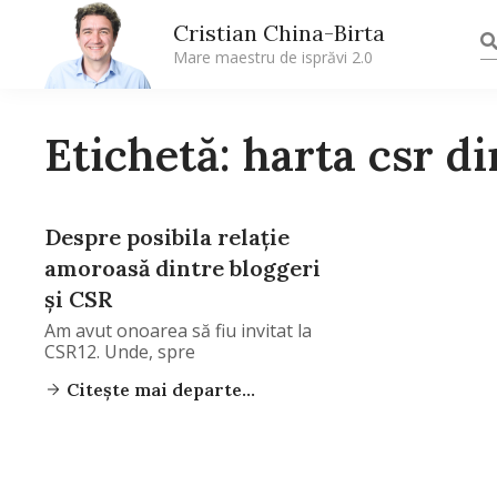
Cristian China-Birta
Mare maestru de isprăvi 2.0
Etichetă: harta csr d
Despre posibila relaţie
amoroasă dintre bloggeri
şi CSR
Am avut onoarea să fiu invitat la
CSR12. Unde, spre
Citește mai departe...