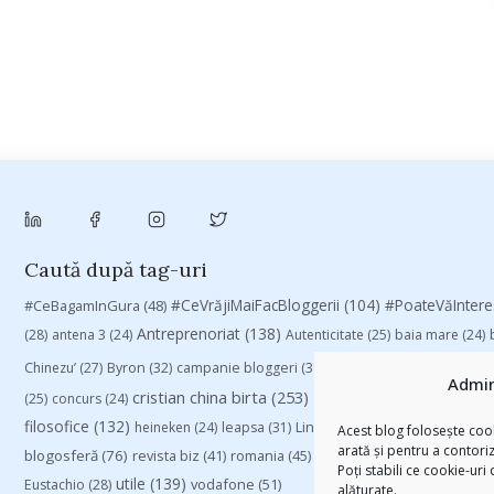
Caută după tag-uri
#CeVrăjiMaiFacBloggerii
(104)
#CeBagamInGura
(48)
#PoateVăInter
Antreprenoriat
(138)
(28)
antena 3
(24)
Autenticitate
(25)
baia mare
(24)
Chinezu’
(27)
Byron
(32)
campanie bloggeri
(31)
campanie pentru blogger
Admin
cristian china birta
(253)
Despre cartile pe care le
(25)
concurs
(24)
filosofice
(132)
heineken
(24)
leapsa
(31)
Linkurile zilei
(39)
manafu
(33)
Acest blog folosește cook
arată și pentru a contori
blogosferă
(76)
revista biz
(41)
romania
(45)
Samsung
(48)
rugby
(29)
sp
Poți stabili ce cookie-uri
utile
(139)
vodafone
(51)
Eustachio
(28)
alăturate.