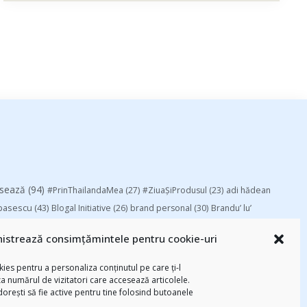
esează
(94)
#PrinThailandaMea
(27)
#ZiuaȘiProdusul
(23)
adi hădean
basescu
(43)
Blogal Initiative
(26)
brand personal
(30)
Brandu’ lu’
chinezu
(2339)
i
(29)
champions league
(25)
Chivas The Venture
istrează consimțămintele pentru cookie-uri
-am citit
(258)
digital
(154)
federatia romana de rugby
(22)
Parenting
(55)
Recomandările zilei din
mara
(27)
marius matache
(24)
ies pentru a personaliza conținutul pe care ți-l
za numărul de vizitatori care accesează articolele.
Studii
(112)
ortlocal.ro
(39)
TIFF
(30)
top 10
(36)
Trompeta lui
 dorești să fie active pentru tine folosind butoanele