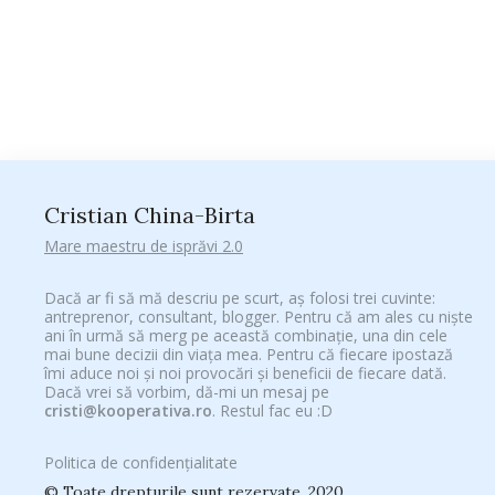
Cristian China-Birta
Mare maestru de isprăvi 2.0
Dacă ar fi să mă descriu pe scurt, aș folosi trei cuvinte:
antreprenor, consultant, blogger. Pentru că am ales cu niște
ani în urmă să merg pe această combinație, una din cele
mai bune decizii din viața mea. Pentru că fiecare ipostază
îmi aduce noi și noi provocări și beneficii de fiecare dată.
Dacă vrei să vorbim, dă-mi un mesaj pe
cristi@kooperativa.ro
. Restul fac eu :D
Politica de confidențialitate
© Toate drepturile sunt rezervate. 2020