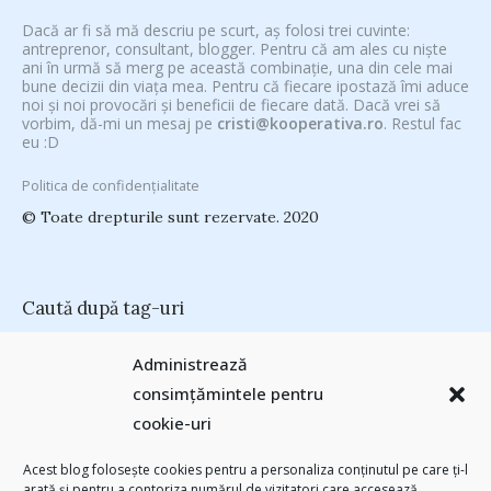
Dacă ar fi să mă descriu pe scurt, aș folosi trei cuvinte:
antreprenor, consultant, blogger. Pentru că am ales cu niște
ani în urmă să merg pe această combinație, una din cele mai
bune decizii din viața mea. Pentru că fiecare ipostază îmi aduce
noi și noi provocări și beneficii de fiecare dată. Dacă vrei să
vorbim, dă-mi un mesaj pe
cristi@kooperativa.ro
. Restul fac
eu :D
Politica de confidențialitate
© Toate drepturile sunt rezervate. 2020
Caută după tag-uri
#CeVrăjiMaiFacBloggerii
(104)
#CeBagamInGura
(48)
Administrează
#PoateVăInteresează
(94)
#PrinThailandaMea
(27)
#ZiuaȘiProdusul
consimțămintele pentru
Antreprenoriat
(138)
(23)
adi hădean
(28)
antena 3
(24)
Autenticitate
basescu
(43)
cookie-uri
(25)
baia mare
(24)
Blogal Initiative
(26)
brand personal
(30)
Brandu’ lu’ Chinezu’
(27)
Byron
(32)
campanie bloggeri
(31)
Acest blog folosește cookies pentru a personaliza conținutul pe care ți-l
chinezu
campanie pentru bloggeri
(29)
champions league
(25)
arată și pentru a contoriza numărul de vizitatori care accesează