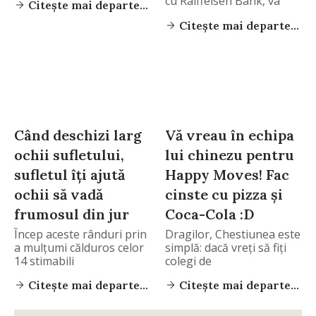
cu Raiffeisen Bank, va
Citește mai departe...
invita
Citește mai departe...
Când deschizi larg
Vă vreau în echipa
ochii sufletului,
lui chinezu pentru
sufletul îți ajută
Happy Moves! Fac
ochii să vadă
cinste cu pizza și
frumosul din jur
Coca-Cola :D
Încep aceste rânduri prin
Dragilor, Chestiunea este
a mulțumi călduros celor
simplă: dacă vreți să fiți
14 stimabili
colegi de
Citește mai departe...
Citește mai departe...