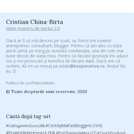
Cristian China-Birta
Mare maestru de isprăvi 2.0
Dacă ar fi să mă descriu pe scurt, aș folosi trei cuvinte:
antreprenor, consultant, blogger. Pentru că am ales cu niște
ani în urmă să merg pe această combinație, una din cele mai
bune decizii din viața mea. Pentru că fiecare ipostază îmi aduce
noi și noi provocări și beneficii de fiecare dată. Dacă vrei să
vorbim, dă-mi un mesaj pe
cristi@kooperativa.ro
. Restul fac
eu :D
Politica de confidențialitate
© Toate drepturile sunt rezervate. 2020
Caută după tag-uri
#CeVrăjiMaiFacBloggerii
(104)
#CeBagamInGura
(48)
#PoateVăInteresează
(94)
#PrinThailandaMea
(27)
#ZiuaȘiProdusul