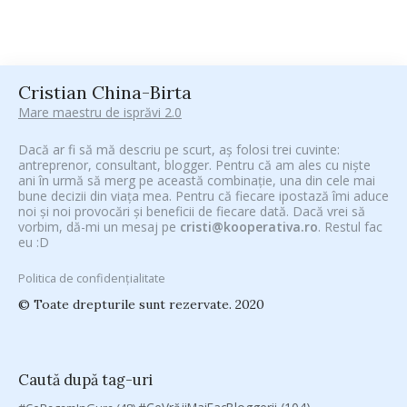
Cristian China-Birta
Mare maestru de isprăvi 2.0
Dacă ar fi să mă descriu pe scurt, aș folosi trei cuvinte:
antreprenor, consultant, blogger. Pentru că am ales cu niște
ani în urmă să merg pe această combinație, una din cele mai
bune decizii din viața mea. Pentru că fiecare ipostază îmi aduce
noi și noi provocări și beneficii de fiecare dată. Dacă vrei să
vorbim, dă-mi un mesaj pe
cristi@kooperativa.ro
. Restul fac
eu :D
Politica de confidențialitate
© Toate drepturile sunt rezervate. 2020
Caută după tag-uri