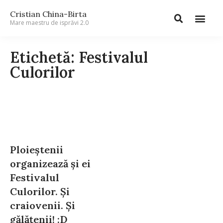
Cristian China-Birta
Mare maestru de isprăvi 2.0
Etichetă: Festivalul
Culorilor
Ploieștenii
organizează și ei
Festivalul
Culorilor. Și
craiovenii. Și
gălățenii! :D