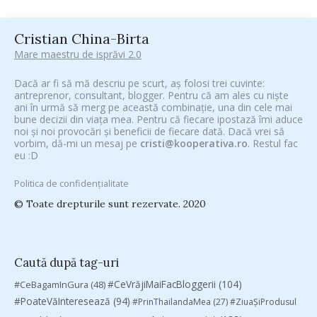
Cristian China-Birta
Mare maestru de isprăvi 2.0
Dacă ar fi să mă descriu pe scurt, aș folosi trei cuvinte:
antreprenor, consultant, blogger. Pentru că am ales cu niște
ani în urmă să merg pe această combinație, una din cele mai
bune decizii din viața mea. Pentru că fiecare ipostază îmi aduce
noi și noi provocări și beneficii de fiecare dată. Dacă vrei să
vorbim, dă-mi un mesaj pe
cristi@kooperativa.ro
. Restul fac
eu :D
Politica de confidențialitate
© Toate drepturile sunt rezervate. 2020
Caută după tag-uri
#CeVrăjiMaiFacBloggerii
(104)
#CeBagamInGura
(48)
#PoateVăInteresează
(94)
#PrinThailandaMea
(27)
#ZiuaȘiProdusul