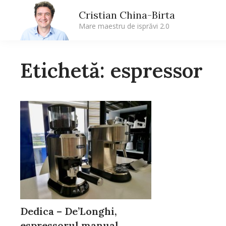
Cristian China-Birta
Mare maestru de isprăvi 2.0
Etichetă: espressor
Dedica – De’Longhi,
espressorul manual