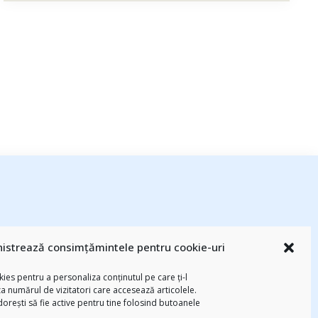
istrează consimțămintele pentru cookie-uri
esează
(94)
#PrinThailandaMea
(27)
#ZiuaȘiProdusul
(23)
adi hădean
basescu
(43)
Blogal Initiative
(26)
brand personal
(30)
Brandu’ lu’
ies pentru a personaliza conținutul pe care ți-l
chinezu
(2339)
i
(29)
champions league
(25)
Chivas The Venture
za numărul de vizitatori care accesează articolele.
 dorești să fie active pentru tine folosind butoanele
-am citit
(258)
digital
(154)
federatia romana de rugby
(22)