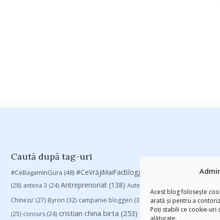
Caută după tag-uri
Admin
#CeVrăjiMaiFacBloggerii
(104)
#CeBagamInGura
(48)
#PoateVăInter
Antreprenoriat
(138)
(28)
antena 3
(24)
Autenticitate
(25)
baia mare
(24)
Acest blog folosește cook
Chinezu’
(27)
Byron
(32)
campanie bloggeri
(31)
campanie pentru blogger
arată și pentru a contori
Poți stabili ce cookie-uri
cristian china birta
(253)
Despre cartile pe care le
(25)
concurs
(24)
alăturate.