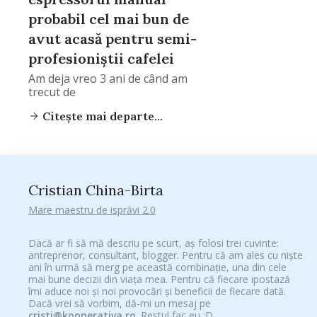
probabil cel mai bun de
avut acasă pentru semi-
profesioniștii cafelei
Am deja vreo 3 ani de când am
trecut de
Citește mai departe...
Cristian China-Birta
Mare maestru de isprăvi 2.0
Dacă ar fi să mă descriu pe scurt, aș folosi trei cuvinte:
antreprenor, consultant, blogger. Pentru că am ales cu niște
ani în urmă să merg pe această combinație, una din cele
mai bune decizii din viața mea. Pentru că fiecare ipostază
îmi aduce noi și noi provocări și beneficii de fiecare dată.
Dacă vrei să vorbim, dă-mi un mesaj pe
cristi@kooperativa.ro
. Restul fac eu :D