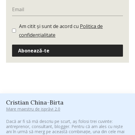
Am citit și sunt de acord cu
Politica de
confidențialitate
Abonează-te
Cristian China-Birta
Mare maestru de isprăvi 2.0
Dacă ar fi să mă descriu pe scurt, aș folosi trei cuvinte:
antreprenor, consultant, blogger. Pentru că am ales cu niște
ani în urmă să merg pe această combinație, una din cele mai