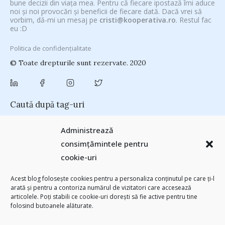
bune decizii din viața mea. Pentru că fiecare ipostază îmi aduce
noi și noi provocări și beneficii de fiecare dată. Dacă vrei să
vorbim, dă-mi un mesaj pe
cristi@kooperativa.ro
. Restul fac
eu :D
Politica de confidențialitate
© Toate drepturile sunt rezervate. 2020
Caută după tag-uri
#CeVrăjiMaiFacBloggerii
(104)
#CeBagamInGura
(48)
Administrează
#PoateVăInteresează
(94)
#PrinThailandaMea
(27)
#ZiuaȘiProdusul
consimțămintele pentru
Antreprenoriat
(138)
(23)
adi hădean
(28)
antena 3
(24)
Autenticitate
cookie-uri
basescu
(43)
(25)
baia mare
(24)
Blogal Initiative
(26)
brand personal
(30)
Brandu’ lu’ Chinezu’
(27)
Byron
(32)
campanie bloggeri
(31)
Acest blog folosește cookies pentru a personaliza conținutul pe care ți-l
chinezu
campanie pentru bloggeri
(29)
champions league
(25)
arată și pentru a contoriza numărul de vizitatori care accesează
(2339)
articolele. Poți stabili ce cookie-uri dorești să fie active pentru tine
cristian china birta
Chivas The Venture
(25)
concurs
(24)
folosind butoanele alăturate.
(253)
Despre cartile pe care le-am citit
(258)
digital
(154)