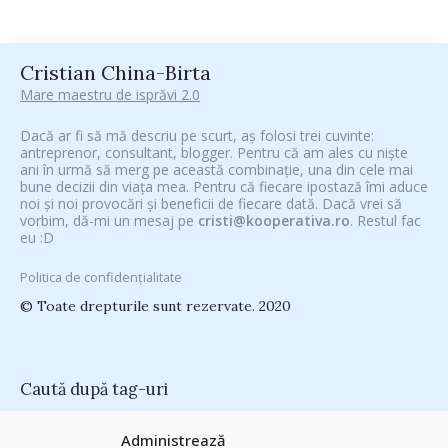
Cristian China-Birta
Mare maestru de isprăvi 2.0
Dacă ar fi să mă descriu pe scurt, aș folosi trei cuvinte:
antreprenor, consultant, blogger. Pentru că am ales cu niște
ani în urmă să merg pe această combinație, una din cele mai
bune decizii din viața mea. Pentru că fiecare ipostază îmi aduce
noi și noi provocări și beneficii de fiecare dată. Dacă vrei să
vorbim, dă-mi un mesaj pe
cristi@kooperativa.ro
. Restul fac
eu :D
Politica de confidențialitate
© Toate drepturile sunt rezervate. 2020
Caută după tag-uri
#CeVrăjiMaiFacBloggerii
(104)
#CeBagamInGura
(48)
Administrează
#PoateVăInteresează
(94)
#PrinThailandaMea
(27)
#ZiuaȘiProdusul