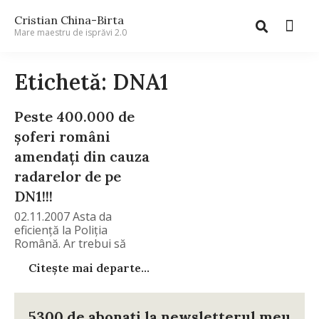
Cristian China-Birta
Mare maestru de isprăvi 2.0
Etichetă: DNA1
Peste 400.000 de
şoferi români
amendaţi din cauza
radarelor de pe
DN1!!!
02.11.2007 Asta da
eficienţă la Poliţia
Română. Ar trebui să
Citește mai departe...
5300 de abonați la newsletterul meu