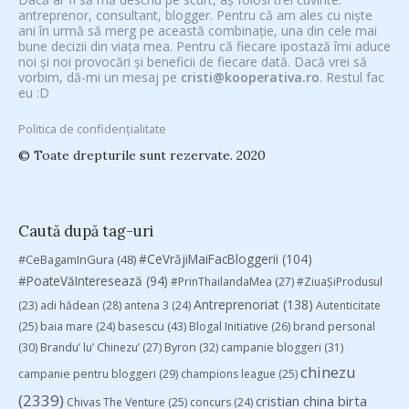
antreprenor, consultant, blogger. Pentru că am ales cu niște
ani în urmă să merg pe această combinație, una din cele mai
bune decizii din viața mea. Pentru că fiecare ipostază îmi aduce
noi și noi provocări și beneficii de fiecare dată. Dacă vrei să
vorbim, dă-mi un mesaj pe
cristi@kooperativa.ro
. Restul fac
eu :D
Politica de confidențialitate
© Toate drepturile sunt rezervate. 2020
Caută după tag-uri
#CeVrăjiMaiFacBloggerii
(104)
#CeBagamInGura
(48)
#PoateVăInteresează
(94)
#PrinThailandaMea
(27)
#ZiuaȘiProdusul
Antreprenoriat
(138)
(23)
adi hădean
(28)
antena 3
(24)
Autenticitate
basescu
(43)
(25)
baia mare
(24)
Blogal Initiative
(26)
brand personal
(30)
Brandu’ lu’ Chinezu’
(27)
Byron
(32)
campanie bloggeri
(31)
chinezu
campanie pentru bloggeri
(29)
champions league
(25)
(2339)
cristian china birta
Chivas The Venture
(25)
concurs
(24)