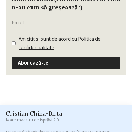
n-au cum să greșească :)
Am citit și sunt de acord cu
Politica de
confidențialitate
Abonează-te
Cristian China-Birta
Mare maestru de isprăvi 2.0
Dacă ar fi să mă descriu pe scurt, aș folosi trei cuvinte: