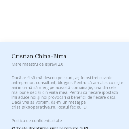
Cristian China-Birta
Mare maestru de isprăvi 2.0
Dacă ar fi să mă descriu pe scurt, aș folosi trei cuvinte:
antreprenor, consultant, blogger. Pentru că am ales cu niște
ani în urmă să merg pe această combinație, una din cele
mai bune decizii din viața mea. Pentru că fiecare ipostază
îmi aduce noi și noi provocări și beneficii de fiecare dată.
Dacă vrei să vorbim, dă-mi un mesaj pe
cristi@kooperativa.ro
. Restul fac eu :D
Politica de confidențialitate
© Toate drepturile sunt rezervate. 2020