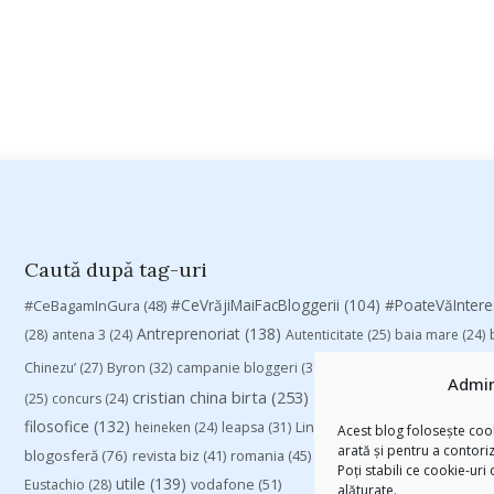
Caută după tag-uri
#CeVrăjiMaiFacBloggerii
(104)
#CeBagamInGura
(48)
#PoateVăInter
Antreprenoriat
(138)
(28)
antena 3
(24)
Autenticitate
(25)
baia mare
(24)
Chinezu’
(27)
Byron
(32)
campanie bloggeri
(31)
campanie pentru blogger
Admin
cristian china birta
(253)
Despre cartile pe care le
(25)
concurs
(24)
filosofice
(132)
heineken
(24)
leapsa
(31)
Linkurile zilei
(39)
manafu
(33)
Acest blog folosește cook
arată și pentru a contori
blogosferă
(76)
revista biz
(41)
romania
(45)
Samsung
(48)
rugby
(29)
sp
Poți stabili ce cookie-uri
utile
(139)
vodafone
(51)
Eustachio
(28)
alăturate.