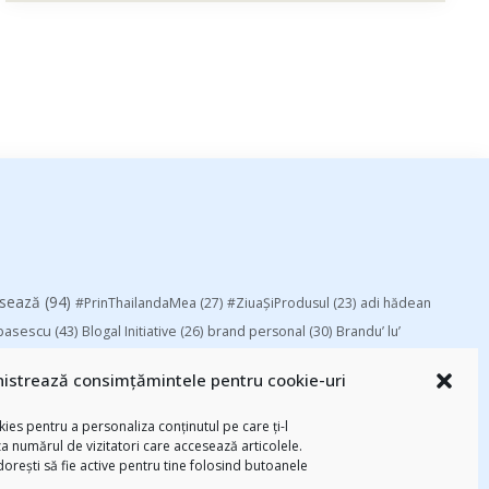
esează
(94)
#PrinThailandaMea
(27)
#ZiuaȘiProdusul
(23)
adi hădean
basescu
(43)
Blogal Initiative
(26)
brand personal
(30)
Brandu’ lu’
chinezu
(2339)
i
(29)
champions league
(25)
Chivas The Venture
istrează consimțămintele pentru cookie-uri
-am citit
(258)
digital
(154)
federatia romana de rugby
(22)
Parenting
(55)
Recomandările zilei din
mara
(27)
marius matache
(24)
ies pentru a personaliza conținutul pe care ți-l
za numărul de vizitatori care accesează articolele.
Studii
(112)
ortlocal.ro
(39)
TIFF
(30)
top 10
(36)
Trompeta lui
 dorești să fie active pentru tine folosind butoanele