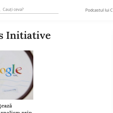
Podcastul lui 
 Initiative
țează
urnalism prin