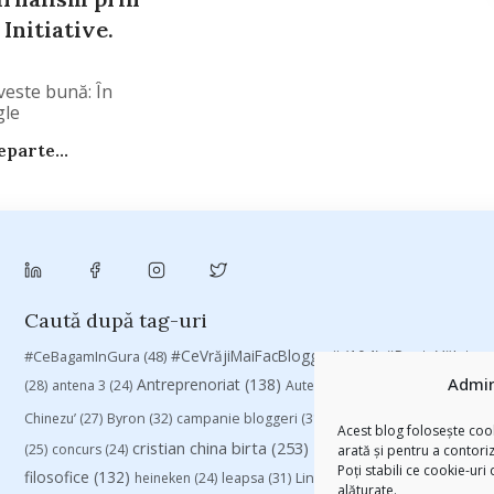
Initiative.
veste bună: În
gle
parte...
Caută după tag-uri
#CeVrăjiMaiFacBloggerii
(104)
#CeBagamInGura
(48)
#PoateVăInter
Admin
Antreprenoriat
(138)
(28)
antena 3
(24)
Autenticitate
(25)
baia mare
(24)
Chinezu’
(27)
Byron
(32)
campanie bloggeri
(31)
campanie pentru blogger
Acest blog folosește cook
cristian china birta
(253)
Despre cartile pe care le
(25)
concurs
(24)
arată și pentru a contori
Poți stabili ce cookie-uri
filosofice
(132)
heineken
(24)
leapsa
(31)
Linkurile zilei
(39)
manafu
(33)
alăturate.