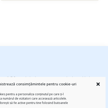
esează
(94)
#PrinThailandaMea
(27)
#ZiuaȘiProdusul
(23)
adi hădean
istrează consimțămintele pentru cookie-uri
basescu
(43)
Blogal Initiative
(26)
brand personal
(30)
Brandu’ lu’
chinezu
(2339)
i
(29)
champions league
(25)
Chivas The Venture
ies pentru a personaliza conținutul pe care ți-l
-am citit
(258)
digital
(154)
federatia romana de rugby
(22)
za numărul de vizitatori care accesează articolele.
 dorești să fie active pentru tine folosind butoanele
Parenting
(55)
Recomandările zilei din
mara
(27)
marius matache
(24)