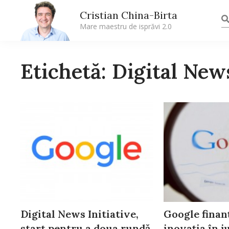
Cristian China-Birta
Mare maestru de isprăvi 2.0
Etichetă: Digital News
Digital News Initiative,
Google finan
start pentru a doua rundă
inovația în j