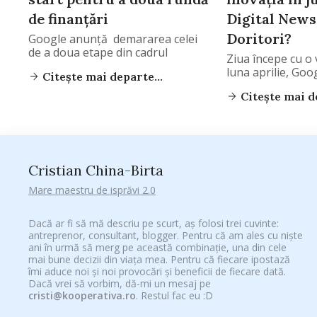
de finanțări
Digital News 
Doritori?
Google anunță demararea celei
de a doua etape din cadrul
Ziua începe cu o 
luna aprilie, Goo
Citește mai departe...
Citește mai de
Cristian China-Birta
Mare maestru de isprăvi 2.0
Dacă ar fi să mă descriu pe scurt, aș folosi trei cuvinte:
antreprenor, consultant, blogger. Pentru că am ales cu niște
ani în urmă să merg pe această combinație, una din cele
mai bune decizii din viața mea. Pentru că fiecare ipostază
îmi aduce noi și noi provocări și beneficii de fiecare dată.
Dacă vrei să vorbim, dă-mi un mesaj pe
cristi@kooperativa.ro
. Restul fac eu :D