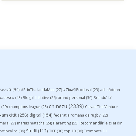
esează
(94)
#PrinThailandaMea
(27)
#ZiuaȘiProdusul
(23)
adi hădean
basescu
(43)
Blogal Initiative
(26)
brand personal
(30)
Brandu’ lu’
chinezu
(2339)
i
(29)
champions league
(25)
Chivas The Venture
-am citit
(258)
digital
(154)
federatia romana de rugby
(22)
Parenting
(55)
Recomandările zilei din
mara
(27)
marius matache
(24)
Studii
(112)
ortlocal.ro
(39)
TIFF
(30)
top 10
(36)
Trompeta lui