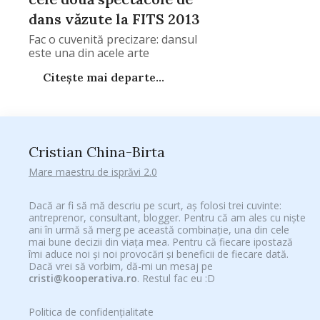
dans văzute la FITS 2013
Fac o cuvenită precizare: dansul
este una din acele arte
Citește mai departe...
Cristian China-Birta
Mare maestru de isprăvi 2.0
Dacă ar fi să mă descriu pe scurt, aș folosi trei cuvinte:
antreprenor, consultant, blogger. Pentru că am ales cu niște
ani în urmă să merg pe această combinație, una din cele
mai bune decizii din viața mea. Pentru că fiecare ipostază
îmi aduce noi și noi provocări și beneficii de fiecare dată.
Dacă vrei să vorbim, dă-mi un mesaj pe
cristi@kooperativa.ro
. Restul fac eu :D
Politica de confidențialitate