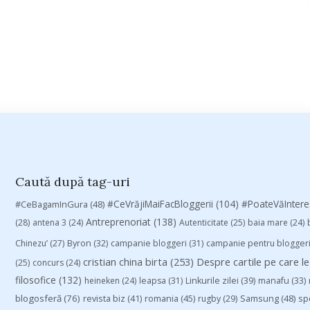
Caută după tag-uri
#CeVrăjiMaiFacBloggerii
(104)
#CeBagamInGura
(48)
#PoateVăInter
Antreprenoriat
(138)
(28)
antena 3
(24)
Autenticitate
(25)
baia mare
(24)
Chinezu’
(27)
Byron
(32)
campanie bloggeri
(31)
campanie pentru blogger
cristian china birta
(253)
Despre cartile pe care le
(25)
concurs
(24)
filosofice
(132)
heineken
(24)
leapsa
(31)
Linkurile zilei
(39)
manafu
(33)
blogosferă
(76)
revista biz
(41)
romania
(45)
Samsung
(48)
rugby
(29)
sp