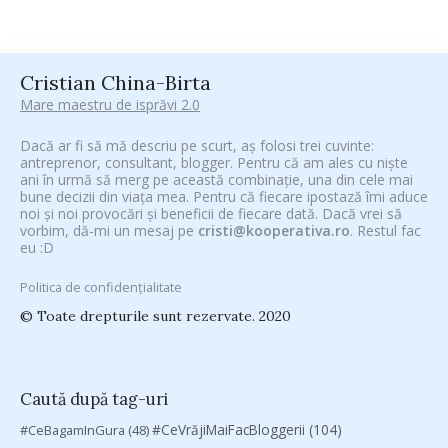
Cristian China-Birta
Mare maestru de isprăvi 2.0
Dacă ar fi să mă descriu pe scurt, aș folosi trei cuvinte:
antreprenor, consultant, blogger. Pentru că am ales cu niște
ani în urmă să merg pe această combinație, una din cele mai
bune decizii din viața mea. Pentru că fiecare ipostază îmi aduce
noi și noi provocări și beneficii de fiecare dată. Dacă vrei să
vorbim, dă-mi un mesaj pe
cristi@kooperativa.ro
. Restul fac
eu :D
Politica de confidențialitate
© Toate drepturile sunt rezervate. 2020
Caută după tag-uri
#CeVrăjiMaiFacBloggerii
(104)
#CeBagamInGura
(48)