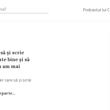
Podcastul lui 
să şi scrie
nte bine şi să
nu am mai
r care să şi scrie
parte...