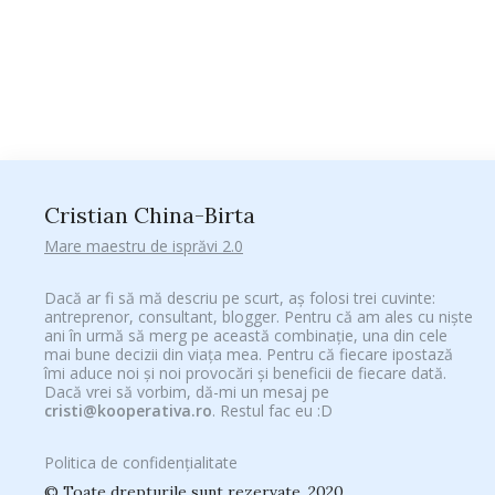
Cristian China-Birta
Mare maestru de isprăvi 2.0
Dacă ar fi să mă descriu pe scurt, aș folosi trei cuvinte:
antreprenor, consultant, blogger. Pentru că am ales cu niște
ani în urmă să merg pe această combinație, una din cele
mai bune decizii din viața mea. Pentru că fiecare ipostază
îmi aduce noi și noi provocări și beneficii de fiecare dată.
Dacă vrei să vorbim, dă-mi un mesaj pe
cristi@kooperativa.ro
. Restul fac eu :D
Politica de confidențialitate
© Toate drepturile sunt rezervate. 2020