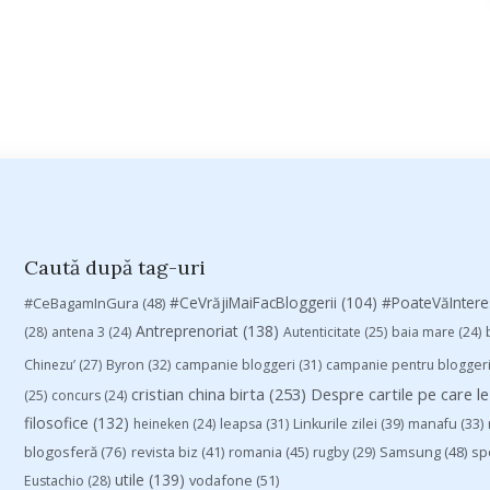
Caută după tag-uri
#CeVrăjiMaiFacBloggerii
(104)
#CeBagamInGura
(48)
#PoateVăInter
Antreprenoriat
(138)
(28)
antena 3
(24)
Autenticitate
(25)
baia mare
(24)
Chinezu’
(27)
Byron
(32)
campanie bloggeri
(31)
campanie pentru blogger
cristian china birta
(253)
Despre cartile pe care le
(25)
concurs
(24)
filosofice
(132)
heineken
(24)
leapsa
(31)
Linkurile zilei
(39)
manafu
(33)
blogosferă
(76)
revista biz
(41)
romania
(45)
Samsung
(48)
rugby
(29)
sp
utile
(139)
vodafone
(51)
Eustachio
(28)