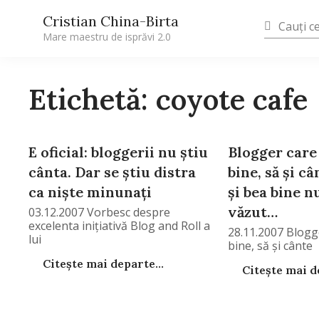
Cristian China-Birta
Mare maestru de isprăvi 2.0
Etichetă: coyote cafe
E oficial: bloggerii nu ştiu
Blogger care 
cânta. Dar se ştiu distra
bine, să şi câ
ca nişte minunaţi
şi bea bine 
văzut…
03.12.2007 Vorbesc despre
excelenta iniţiativă Blog and Roll a
28.11.2007 Blogge
lui
bine, să şi cânte
Citește mai departe...
Citește mai de