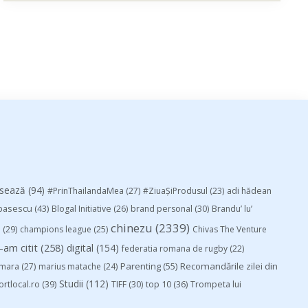
esează
(94)
#PrinThailandaMea
(27)
#ZiuaȘiProdusul
(23)
adi hădean
basescu
(43)
Blogal Initiative
(26)
brand personal
(30)
Brandu’ lu’
chinezu
(2339)
i
(29)
champions league
(25)
Chivas The Venture
-am citit
(258)
digital
(154)
federatia romana de rugby
(22)
Parenting
(55)
Recomandările zilei din
mara
(27)
marius matache
(24)
Studii
(112)
ortlocal.ro
(39)
TIFF
(30)
top 10
(36)
Trompeta lui