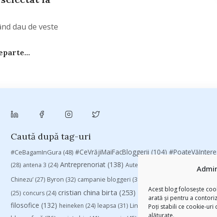
ând dau de veste
parte...
Caută după tag-uri
#CeVrăjiMaiFacBloggerii
(104)
#CeBagamInGura
(48)
#PoateVăInter
Antreprenoriat
(138)
(28)
antena 3
(24)
Autenticitate
(25)
baia mare
(24)
Admin
Chinezu’
(27)
Byron
(32)
campanie bloggeri
(31)
campanie pentru blogger
Acest blog folosește cook
cristian china birta
(253)
Despre cartile pe care le
(25)
concurs
(24)
arată și pentru a contori
filosofice
(132)
heineken
(24)
leapsa
(31)
Linkurile zilei
(39)
manafu
(33)
Poți stabili ce cookie-uri
alăturate.