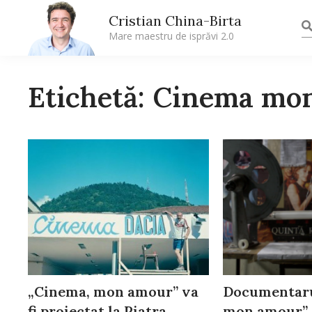
Cristian China-Birta
Mare maestru de isprăvi 2.0
Etichetă: Cinema mo
„Cinema, mon amour” va
Documentaru
fi proiectat la Piatra
mon amour”, 