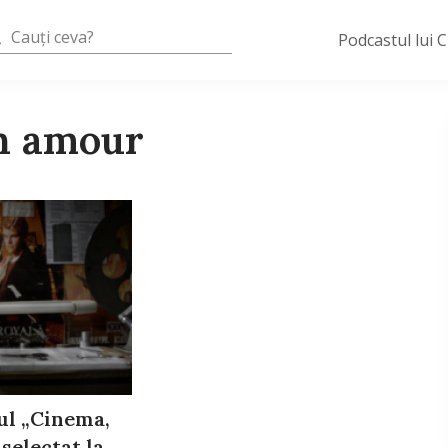
Podcastul lui 
n amour
l „Cinema,
selectat la