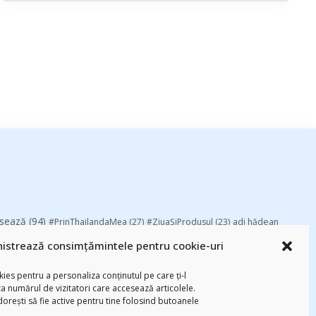
esează
(94)
#PrinThailandaMea
(27)
#ZiuaȘiProdusul
(23)
adi hădean
basescu
(43)
Blogal Initiative
(26)
brand personal
(30)
Brandu’ lu’
istrează consimțămintele pentru cookie-uri
chinezu
(2339)
i
(29)
champions league
(25)
Chivas The Venture
ies pentru a personaliza conținutul pe care ți-l
-am citit
(258)
digital
(154)
federatia romana de rugby
(22)
za numărul de vizitatori care accesează articolele.
Parenting
(55)
Recomandările zilei din
mara
(27)
marius matache
(24)
 dorești să fie active pentru tine folosind butoanele