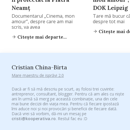
Neamț
DOK Leipzig
Documentarul „Cinema, mon
Tare mă bucur c
amour”, despre care am mai
despre tot mai
scris, va avea
Citește mai de
Citește mai departe...
Cristian China-Birta
Mare maestru de isprăvi 2.0
Dacă ar fi să mă descriu pe scurt, aș folosi trei cuvinte:
antreprenor, consultant, blogger. Pentru că am ales cu niște
ani în urmă să merg pe această combinație, una din cele
mai bune decizii din viața mea. Pentru că fiecare ipostază
îmi aduce noi și noi provocări și beneficii de fiecare dată.
Dacă vrei să vorbim, dă-mi un mesaj pe
cristi@kooperativa.ro
. Restul fac eu :D