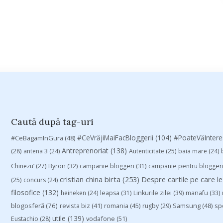
Caută după tag-uri
#CeVrăjiMaiFacBloggerii
(104)
#CeBagamInGura
(48)
#PoateVăInter
Antreprenoriat
(138)
(28)
antena 3
(24)
Autenticitate
(25)
baia mare
(24)
Chinezu’
(27)
Byron
(32)
campanie bloggeri
(31)
campanie pentru blogger
cristian china birta
(253)
Despre cartile pe care le
(25)
concurs
(24)
filosofice
(132)
heineken
(24)
leapsa
(31)
Linkurile zilei
(39)
manafu
(33)
blogosferă
(76)
revista biz
(41)
romania
(45)
Samsung
(48)
rugby
(29)
sp
utile
(139)
vodafone
(51)
Eustachio
(28)