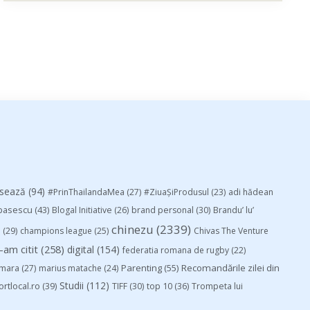
esează
(94)
#PrinThailandaMea
(27)
#ZiuaȘiProdusul
(23)
adi hădean
basescu
(43)
Blogal Initiative
(26)
brand personal
(30)
Brandu’ lu’
chinezu
(2339)
i
(29)
champions league
(25)
Chivas The Venture
-am citit
(258)
digital
(154)
federatia romana de rugby
(22)
Parenting
(55)
Recomandările zilei din
mara
(27)
marius matache
(24)
Studii
(112)
ortlocal.ro
(39)
TIFF
(30)
top 10
(36)
Trompeta lui