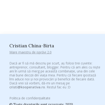
Cristian China-Birta
Mare maestru de isprăvi 2.0
Dacă ar fi să mă descriu pe scurt, aș folosi trei cuvinte:
antreprenor, consultant, blogger. Pentru că am ales cu niște
ani în urmă să merg pe această combinație, una din cele
mai bune decizii din viața mea. Pentru că fiecare ipostază
îmi aduce noi și noi provocări și beneficii de fiecare dată.
Dacă vrei să vorbim, dă-mi un mesaj pe
cristi@kooperativa.ro
. Restul fac eu :D
Politica de confidențialitate
© Toate drepturile sunt rezervate. 2020