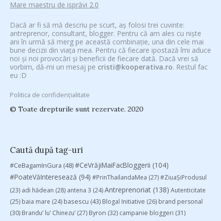
Mare maestru de isprăvi 2.0
Dacă ar fi să mă descriu pe scurt, aș folosi trei cuvinte:
antreprenor, consultant, blogger. Pentru că am ales cu niște
ani în urmă să merg pe această combinație, una din cele mai
bune decizii din viața mea. Pentru că fiecare ipostază îmi aduce
noi și noi provocări și beneficii de fiecare dată. Dacă vrei să
vorbim, dă-mi un mesaj pe
cristi@kooperativa.ro
. Restul fac
eu :D
Politica de confidențialitate
© Toate drepturile sunt rezervate. 2020
Caută după tag-uri
#CeVrăjiMaiFacBloggerii
(104)
#CeBagamInGura
(48)
#PoateVăInteresează
(94)
#PrinThailandaMea
(27)
#ZiuaȘiProdusul
Antreprenoriat
(138)
(23)
adi hădean
(28)
antena 3
(24)
Autenticitate
basescu
(43)
(25)
baia mare
(24)
Blogal Initiative
(26)
brand personal
(30)
Brandu’ lu’ Chinezu’
(27)
Byron
(32)
campanie bloggeri
(31)