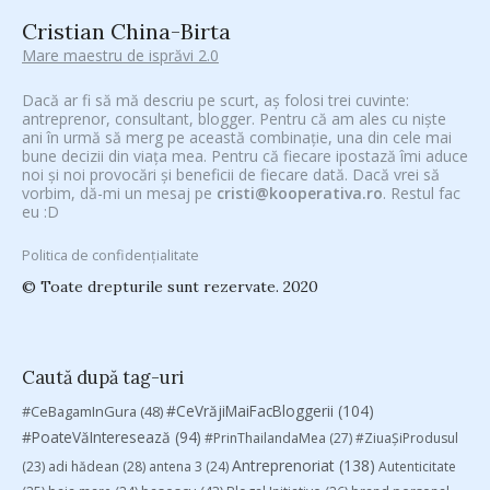
Cristian China-Birta
Mare maestru de isprăvi 2.0
Dacă ar fi să mă descriu pe scurt, aș folosi trei cuvinte:
antreprenor, consultant, blogger. Pentru că am ales cu niște
ani în urmă să merg pe această combinație, una din cele mai
bune decizii din viața mea. Pentru că fiecare ipostază îmi aduce
noi și noi provocări și beneficii de fiecare dată. Dacă vrei să
vorbim, dă-mi un mesaj pe
cristi@kooperativa.ro
. Restul fac
eu :D
Politica de confidențialitate
© Toate drepturile sunt rezervate. 2020
Caută după tag-uri
#CeVrăjiMaiFacBloggerii
(104)
#CeBagamInGura
(48)
#PoateVăInteresează
(94)
#PrinThailandaMea
(27)
#ZiuaȘiProdusul
Antreprenoriat
(138)
(23)
adi hădean
(28)
antena 3
(24)
Autenticitate