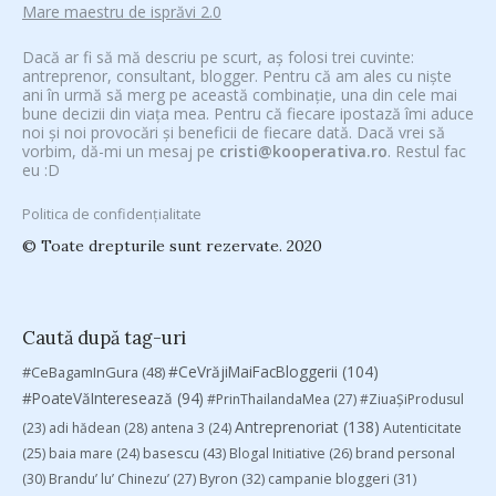
Mare maestru de isprăvi 2.0
Dacă ar fi să mă descriu pe scurt, aș folosi trei cuvinte:
antreprenor, consultant, blogger. Pentru că am ales cu niște
ani în urmă să merg pe această combinație, una din cele mai
bune decizii din viața mea. Pentru că fiecare ipostază îmi aduce
noi și noi provocări și beneficii de fiecare dată. Dacă vrei să
vorbim, dă-mi un mesaj pe
cristi@kooperativa.ro
. Restul fac
eu :D
Politica de confidențialitate
© Toate drepturile sunt rezervate. 2020
Caută după tag-uri
#CeVrăjiMaiFacBloggerii
(104)
#CeBagamInGura
(48)
#PoateVăInteresează
(94)
#PrinThailandaMea
(27)
#ZiuaȘiProdusul
Antreprenoriat
(138)
(23)
adi hădean
(28)
antena 3
(24)
Autenticitate
basescu
(43)
(25)
baia mare
(24)
Blogal Initiative
(26)
brand personal
(30)
Brandu’ lu’ Chinezu’
(27)
Byron
(32)
campanie bloggeri
(31)