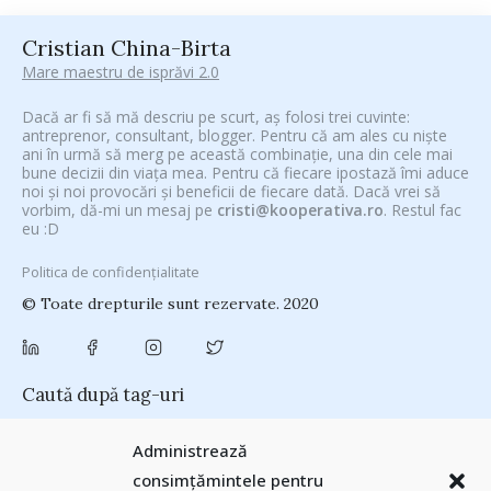
Cristian China-Birta
Mare maestru de isprăvi 2.0
Dacă ar fi să mă descriu pe scurt, aș folosi trei cuvinte:
antreprenor, consultant, blogger. Pentru că am ales cu niște
ani în urmă să merg pe această combinație, una din cele mai
bune decizii din viața mea. Pentru că fiecare ipostază îmi aduce
noi și noi provocări și beneficii de fiecare dată. Dacă vrei să
vorbim, dă-mi un mesaj pe
cristi@kooperativa.ro
. Restul fac
eu :D
Politica de confidențialitate
© Toate drepturile sunt rezervate. 2020
Caută după tag-uri
#CeVrăjiMaiFacBloggerii
(104)
#CeBagamInGura
(48)
Administrează
#PoateVăInteresează
(94)
#PrinThailandaMea
(27)
#ZiuaȘiProdusul
consimțămintele pentru
Antreprenoriat
(138)
(23)
adi hădean
(28)
antena 3
(24)
Autenticitate