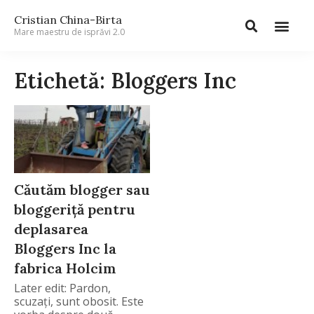
Cristian China-Birta
Mare maestru de isprăvi 2.0
Etichetă: Bloggers Inc
Căutăm blogger sau
bloggeriță pentru
deplasarea
Bloggers Inc la
fabrica Holcim
Later edit: Pardon,
scuzați, sunt obosit. Este