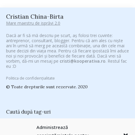
Cristian China-Birta
Mare maestru de isprăvi 2.0
Dacă ar fi să mă descriu pe scurt, aș folosi trei cuvinte:
antreprenor, consultant, blogger. Pentru că am ales cu niște
ani în urmă să merg pe această combinație, una din cele mai
bune decizii din viața mea. Pentru că fiecare ipostază îmi aduce
noi și noi provocări și beneficii de fiecare dată. Dacă vrei să
vorbim, dă-mi un mesaj pe
cristi@kooperativa.ro
. Restul fac
eu :D
Politica de confidențialitate
© Toate drepturile sunt rezervate. 2020
Caută după tag-uri
#CeVrăjiMaiFacBloggerii
(104)
#CeBagamInGura
(48)
Administrează
#PoateVăInteresează
(94)
#PrinThailandaMea
(27)
#ZiuaȘiProdusul