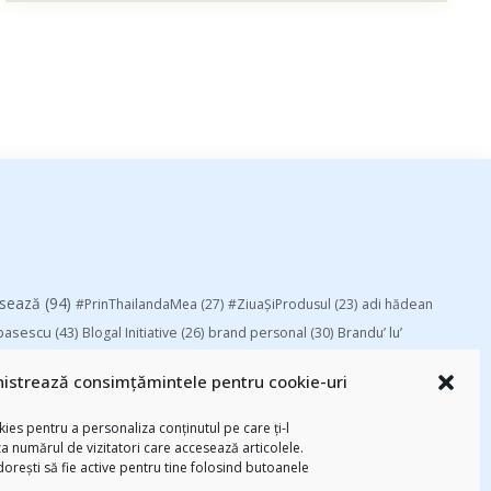
esează
(94)
#PrinThailandaMea
(27)
#ZiuaȘiProdusul
(23)
adi hădean
basescu
(43)
Blogal Initiative
(26)
brand personal
(30)
Brandu’ lu’
chinezu
(2339)
i
(29)
champions league
(25)
Chivas The Venture
istrează consimțămintele pentru cookie-uri
-am citit
(258)
digital
(154)
federatia romana de rugby
(22)
Parenting
(55)
Recomandările zilei din
mara
(27)
marius matache
(24)
ies pentru a personaliza conținutul pe care ți-l
za numărul de vizitatori care accesează articolele.
Studii
(112)
ortlocal.ro
(39)
TIFF
(30)
top 10
(36)
Trompeta lui
 dorești să fie active pentru tine folosind butoanele