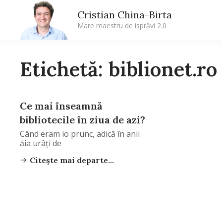
Cristian China-Birta
Mare maestru de isprăvi 2.0
Etichetă: biblionet.ro
Ce mai înseamnă
bibliotecile în ziua de azi?
Când eram io prunc, adică în anii
ăia urâți de
Citește mai departe...