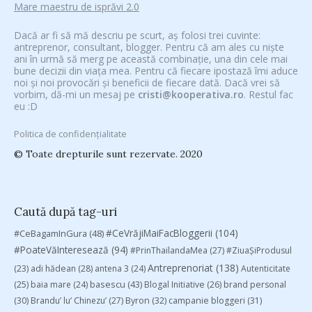
Mare maestru de isprăvi 2.0
Dacă ar fi să mă descriu pe scurt, aș folosi trei cuvinte:
antreprenor, consultant, blogger. Pentru că am ales cu niște
ani în urmă să merg pe această combinație, una din cele mai
bune decizii din viața mea. Pentru că fiecare ipostază îmi aduce
noi și noi provocări și beneficii de fiecare dată. Dacă vrei să
vorbim, dă-mi un mesaj pe
cristi@kooperativa.ro
. Restul fac
eu :D
Politica de confidențialitate
© Toate drepturile sunt rezervate. 2020
Caută după tag-uri
#CeVrăjiMaiFacBloggerii
(104)
#CeBagamInGura
(48)
#PoateVăInteresează
(94)
#PrinThailandaMea
(27)
#ZiuaȘiProdusul
Antreprenoriat
(138)
(23)
adi hădean
(28)
antena 3
(24)
Autenticitate
basescu
(43)
(25)
baia mare
(24)
Blogal Initiative
(26)
brand personal
(30)
Brandu’ lu’ Chinezu’
(27)
Byron
(32)
campanie bloggeri
(31)