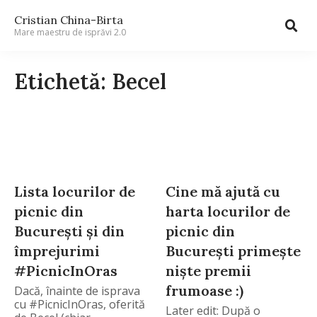
Cristian China-Birta
Mare maestru de isprăvi 2.0
Etichetă: Becel
Lista locurilor de
Cine mă ajută cu
picnic din
harta locurilor de
București și din
picnic din
împrejurimi
București primește
#PicnicInOras
niște premii
frumoase :)
Dacă, înainte de isprava
cu #PicnicInOras, oferită
Later edit: După o