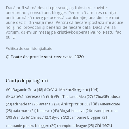
Dacă ar fi să mă descriu pe scurt, aș folosi trei cuvinte:
antreprenor, consultant, blogger. Pentru că am ales cu niște
ani în urmă să merg pe această combinație, una din cele mai
bune decizii din viața mea. Pentru că fiecare ipostază îmi aduce
noi și noi provocări și beneficii de fiecare dată. Dacă vrei să
vorbim, dă-mi un mesaj pe
cristi@kooperativa.ro
. Restul fac
eu :D
Politica de confidențialitate
© Toate drepturile sunt rezervate. 2020
Caută după tag-uri
#CeVrăjiMaiFacBloggerii
(104)
#CeBagamInGura
(48)
#PoateVăInteresează
(94)
#PrinThailandaMea
(27)
#ZiuaȘiProdusul
Antreprenoriat
(138)
(23)
adi hădean
(28)
antena 3
(24)
Autenticitate
basescu
(43)
(25)
baia mare
(24)
Blogal Initiative
(26)
brand personal
(30)
Brandu’ lu’ Chinezu’
(27)
Byron
(32)
campanie bloggeri
(31)
chinezu
campanie pentru bloggeri
(29)
champions league
(25)