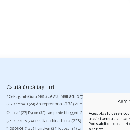
Caută după tag-uri
#CeVrăjiMaiFacBloggerii
(104)
#CeBagamInGura
(48)
#PoateVăInter
Admin
Antreprenoriat
(138)
(28)
antena 3
(24)
Autenticitate
(25)
baia mare
(24)
Chinezu’
(27)
Byron
(32)
campanie bloggeri
(31)
campanie pentru blogger
Acest blog folosește cook
arată și pentru a contori
cristian china birta
(253)
Despre cartile pe care le
(25)
concurs
(24)
Poți stabili ce cookie-uri
filosofice
(132)
heineken
(24)
leapsa
(31)
Linkurile zilei
(39)
manafu
(33)
alăturate.