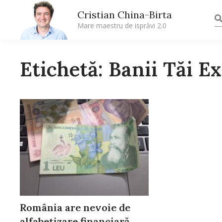
Cristian China-Birta
Mare maestru de isprăvi 2.0
Etichetă: Banii Tăi E
România are nevoie de
alfabetizare financiară.