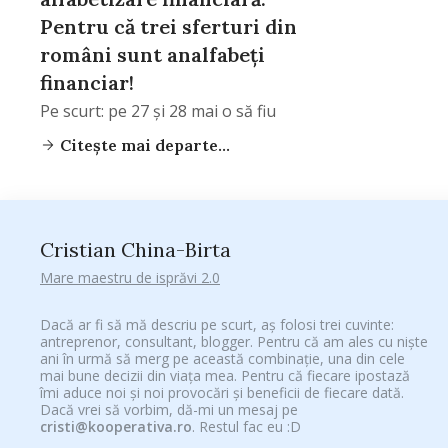
Pentru că trei sferturi din
români sunt analfabeți
financiar!
Pe scurt: pe 27 și 28 mai o să fiu
Citește mai departe...
Cristian China-Birta
Mare maestru de isprăvi 2.0
Dacă ar fi să mă descriu pe scurt, aș folosi trei cuvinte:
antreprenor, consultant, blogger. Pentru că am ales cu niște
ani în urmă să merg pe această combinație, una din cele
mai bune decizii din viața mea. Pentru că fiecare ipostază
îmi aduce noi și noi provocări și beneficii de fiecare dată.
Dacă vrei să vorbim, dă-mi un mesaj pe
cristi@kooperativa.ro
. Restul fac eu :D