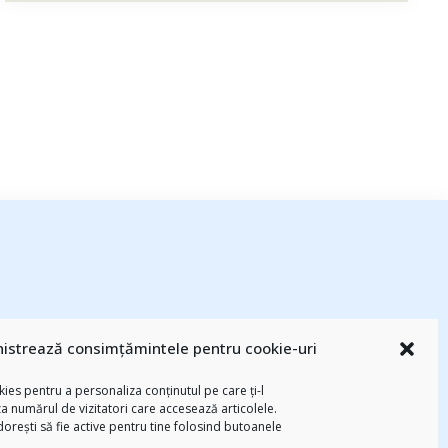
esează
(94)
#PrinThailandaMea
(27)
#ZiuaȘiProdusul
(23)
adi hădean
istrează consimțămintele pentru cookie-uri
basescu
(43)
Blogal Initiative
(26)
brand personal
(30)
Brandu’ lu’
chinezu
(2339)
i
(29)
champions league
(25)
Chivas The Venture
ies pentru a personaliza conținutul pe care ți-l
za numărul de vizitatori care accesează articolele.
-am citit
(258)
digital
(154)
federatia romana de rugby
(22)
 dorești să fie active pentru tine folosind butoanele
Parenting
(55)
Recomandările zilei din
mara
(27)
marius matache
(24)