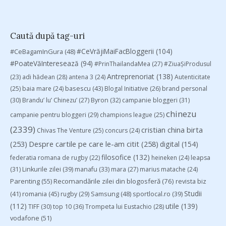
Caută după tag-uri
#CeVrăjiMaiFacBloggerii
(104)
#CeBagamInGura
(48)
#PoateVăInteresează
(94)
#PrinThailandaMea
(27)
#ZiuaȘiProdusul
Antreprenoriat
(138)
(23)
adi hădean
(28)
antena 3
(24)
Autenticitate
basescu
(43)
(25)
baia mare
(24)
Blogal Initiative
(26)
brand personal
(30)
Brandu’ lu’ Chinezu’
(27)
Byron
(32)
campanie bloggeri
(31)
chinezu
campanie pentru bloggeri
(29)
champions league
(25)
(2339)
cristian china birta
Chivas The Venture
(25)
concurs
(24)
(253)
Despre cartile pe care le-am citit
(258)
digital
(154)
filosofice
(132)
federatia romana de rugby
(22)
heineken
(24)
leapsa
(31)
Linkurile zilei
(39)
manafu
(33)
mara
(27)
marius matache
(24)
Parenting
(55)
Recomandările zilei din blogosferă
(76)
revista biz
Studii
(41)
romania
(45)
Samsung
(48)
rugby
(29)
sportlocal.ro
(39)
(112)
utile
(139)
TIFF
(30)
top 10
(36)
Trompeta lui Eustachio
(28)
vodafone
(51)