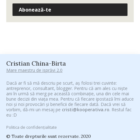
Abonează-te
Cristian China-Birta
Mare maestru de isprăvi 2.0
Dacă ar fi să mă descriu pe scurt, aș folosi trei cuvinte:
antreprenor, consultant, blogger. Pentru că am ales cu niște
ani în urmă să merg pe această combinație, una din cele mai
bune decizii din viața mea. Pentru că fiecare ipostază îmi aduce
noi și noi provocări și beneficii de fiecare dată. Dacă vrei să
vorbim, dă-mi un mesaj pe
cristi@kooperativa.ro
. Restul fac
eu :D
Politica de confidențialitate
© Toate drepturile sunt rezervate. 2020