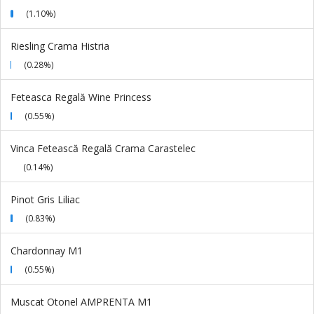
(1.10%)
Riesling Crama Histria
(0.28%)
Feteasca Regală Wine Princess
(0.55%)
Vinca Fetească Regală Crama Carastelec
(0.14%)
Pinot Gris Liliac
(0.83%)
Chardonnay M1
(0.55%)
Muscat Otonel AMPRENTA M1