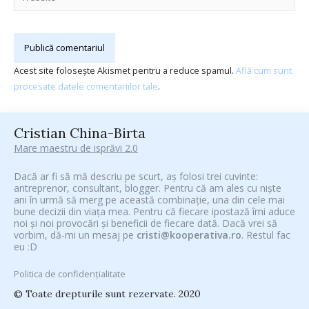
Acest site folosește Akismet pentru a reduce spamul.
Află cum sunt
procesate datele comentariilor tale
.
Cristian China-Birta
Mare maestru de isprăvi 2.0
Dacă ar fi să mă descriu pe scurt, aș folosi trei cuvinte:
antreprenor, consultant, blogger. Pentru că am ales cu niște
ani în urmă să merg pe această combinație, una din cele mai
bune decizii din viața mea. Pentru că fiecare ipostază îmi aduce
noi și noi provocări și beneficii de fiecare dată. Dacă vrei să
vorbim, dă-mi un mesaj pe
cristi@kooperativa.ro
. Restul fac
eu :D
Politica de confidențialitate
© Toate drepturile sunt rezervate. 2020