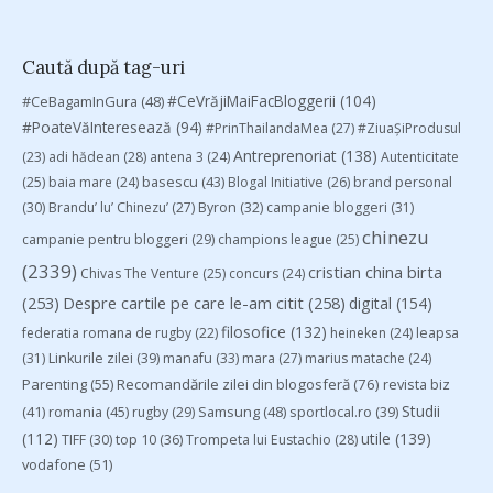
Caută după tag-uri
#CeVrăjiMaiFacBloggerii
(104)
#CeBagamInGura
(48)
#PoateVăInteresează
(94)
#PrinThailandaMea
(27)
#ZiuaȘiProdusul
Antreprenoriat
(138)
(23)
adi hădean
(28)
antena 3
(24)
Autenticitate
basescu
(43)
(25)
baia mare
(24)
Blogal Initiative
(26)
brand personal
(30)
Brandu’ lu’ Chinezu’
(27)
Byron
(32)
campanie bloggeri
(31)
chinezu
campanie pentru bloggeri
(29)
champions league
(25)
(2339)
cristian china birta
Chivas The Venture
(25)
concurs
(24)
(253)
Despre cartile pe care le-am citit
(258)
digital
(154)
filosofice
(132)
federatia romana de rugby
(22)
heineken
(24)
leapsa
(31)
Linkurile zilei
(39)
manafu
(33)
mara
(27)
marius matache
(24)
Parenting
(55)
Recomandările zilei din blogosferă
(76)
revista biz
Studii
(41)
romania
(45)
Samsung
(48)
rugby
(29)
sportlocal.ro
(39)
(112)
utile
(139)
TIFF
(30)
top 10
(36)
Trompeta lui Eustachio
(28)
vodafone
(51)