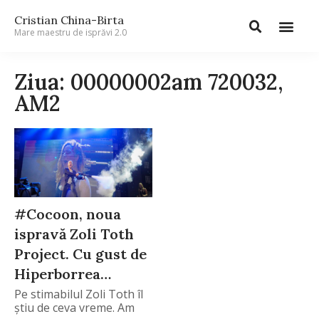
Cristian China-Birta
Mare maestru de isprăvi 2.0
Ziua: 00000002am 720032,
AM2
#Cocoon, noua
ispravă Zoli Toth
Project. Cu gust de
Hiperborrea…
Pe stimabilul Zoli Toth îl
știu de ceva vreme. Am