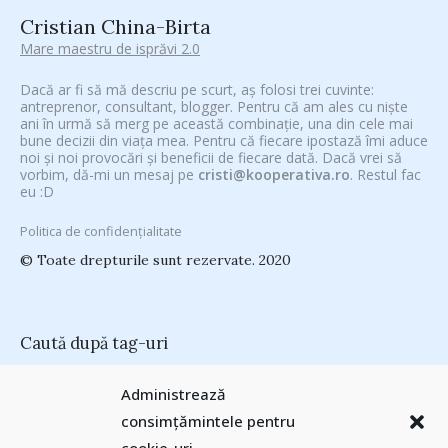
Cristian China-Birta
Mare maestru de isprăvi 2.0
Dacă ar fi să mă descriu pe scurt, aș folosi trei cuvinte:
antreprenor, consultant, blogger. Pentru că am ales cu niște
ani în urmă să merg pe această combinație, una din cele mai
bune decizii din viața mea. Pentru că fiecare ipostază îmi aduce
noi și noi provocări și beneficii de fiecare dată. Dacă vrei să
vorbim, dă-mi un mesaj pe
cristi@kooperativa.ro
. Restul fac
eu :D
Politica de confidențialitate
© Toate drepturile sunt rezervate. 2020
Caută după tag-uri
#CeVrăjiMaiFacBloggerii
(104)
#CeBagamInGura
(48)
Administrează
#PoateVăInteresează
(94)
#PrinThailandaMea
(27)
#ZiuaȘiProdusul
consimțămintele pentru
Antreprenoriat
(138)
(23)
adi hădean
(28)
antena 3
(24)
Autenticitate
basescu
(43)
(25)
baia mare
(24)
Blogal Initiative
(26)
brand personal