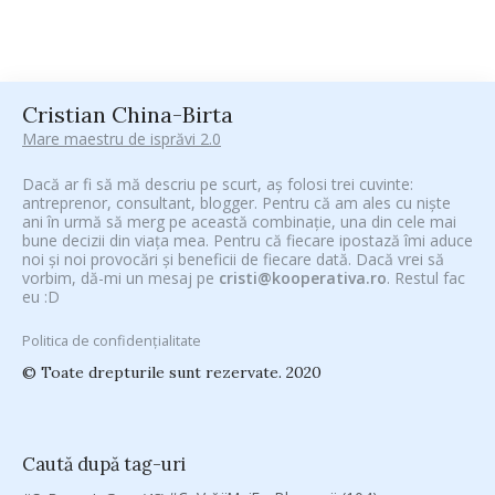
Cristian China-Birta
Mare maestru de isprăvi 2.0
Dacă ar fi să mă descriu pe scurt, aș folosi trei cuvinte:
antreprenor, consultant, blogger. Pentru că am ales cu niște
ani în urmă să merg pe această combinație, una din cele mai
bune decizii din viața mea. Pentru că fiecare ipostază îmi aduce
noi și noi provocări și beneficii de fiecare dată. Dacă vrei să
vorbim, dă-mi un mesaj pe
cristi@kooperativa.ro
. Restul fac
eu :D
Politica de confidențialitate
© Toate drepturile sunt rezervate. 2020
Caută după tag-uri