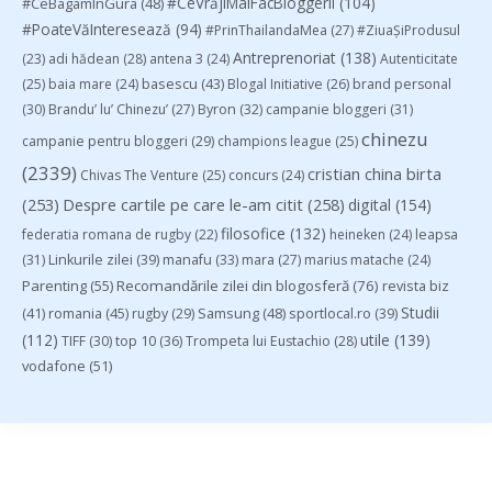
#CeVrăjiMaiFacBloggerii
(104)
#CeBagamInGura
(48)
#PoateVăInteresează
(94)
#PrinThailandaMea
(27)
#ZiuaȘiProdusul
Antreprenoriat
(138)
(23)
adi hădean
(28)
antena 3
(24)
Autenticitate
basescu
(43)
(25)
baia mare
(24)
Blogal Initiative
(26)
brand personal
(30)
Brandu’ lu’ Chinezu’
(27)
Byron
(32)
campanie bloggeri
(31)
chinezu
campanie pentru bloggeri
(29)
champions league
(25)
(2339)
cristian china birta
Chivas The Venture
(25)
concurs
(24)
(253)
Despre cartile pe care le-am citit
(258)
digital
(154)
filosofice
(132)
federatia romana de rugby
(22)
heineken
(24)
leapsa
(31)
Linkurile zilei
(39)
manafu
(33)
mara
(27)
marius matache
(24)
Parenting
(55)
Recomandările zilei din blogosferă
(76)
revista biz
Studii
(41)
romania
(45)
Samsung
(48)
rugby
(29)
sportlocal.ro
(39)
(112)
utile
(139)
TIFF
(30)
top 10
(36)
Trompeta lui Eustachio
(28)
vodafone
(51)