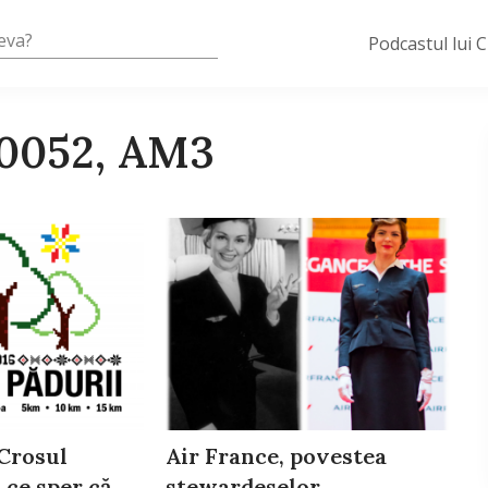
Podcastul lui 
20052, AM3
 Crosul
Air France, povestea
 ce sper că
stewardeselor