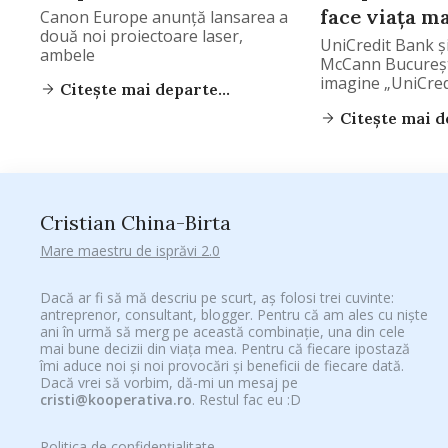
face viața m
Canon Europe anunță lansarea a
două noi proiectoare laser,
UniCredit Bank ș
ambele
McCann Bucureșt
imagine „UniCredi
Citește mai departe...
mai ușoară”, pri
Citește mai de
Cristian China-Birta
Mare maestru de isprăvi 2.0
Dacă ar fi să mă descriu pe scurt, aș folosi trei cuvinte:
antreprenor, consultant, blogger. Pentru că am ales cu niște
ani în urmă să merg pe această combinație, una din cele
mai bune decizii din viața mea. Pentru că fiecare ipostază
îmi aduce noi și noi provocări și beneficii de fiecare dată.
Dacă vrei să vorbim, dă-mi un mesaj pe
cristi@kooperativa.ro
. Restul fac eu :D
Politica de confidențialitate