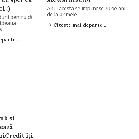
i :)
Anul acesta se împlinesc 70 de ani
de la primele
urii pentru că
otdeaua
Citește mai departe...
re
parte...
nk și
ează
iCredit îți