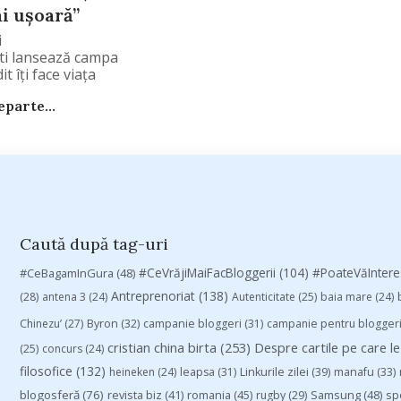
ai ușoară”
i
i lansează campania de
t îți face viața
n
parte...
Caută după tag-uri
#CeVrăjiMaiFacBloggerii
(104)
#CeBagamInGura
(48)
#PoateVăInter
Antreprenoriat
(138)
(28)
antena 3
(24)
Autenticitate
(25)
baia mare
(24)
Chinezu’
(27)
Byron
(32)
campanie bloggeri
(31)
campanie pentru blogger
cristian china birta
(253)
Despre cartile pe care le
(25)
concurs
(24)
filosofice
(132)
heineken
(24)
leapsa
(31)
Linkurile zilei
(39)
manafu
(33)
blogosferă
(76)
revista biz
(41)
romania
(45)
Samsung
(48)
rugby
(29)
sp