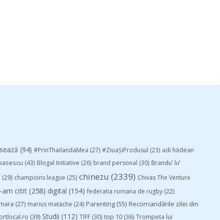
esează
(94)
#PrinThailandaMea
(27)
#ZiuaȘiProdusul
(23)
adi hădean
basescu
(43)
Blogal Initiative
(26)
brand personal
(30)
Brandu’ lu’
chinezu
(2339)
i
(29)
champions league
(25)
Chivas The Venture
-am citit
(258)
digital
(154)
federatia romana de rugby
(22)
Parenting
(55)
Recomandările zilei din
mara
(27)
marius matache
(24)
Studii
(112)
ortlocal.ro
(39)
TIFF
(30)
top 10
(36)
Trompeta lui