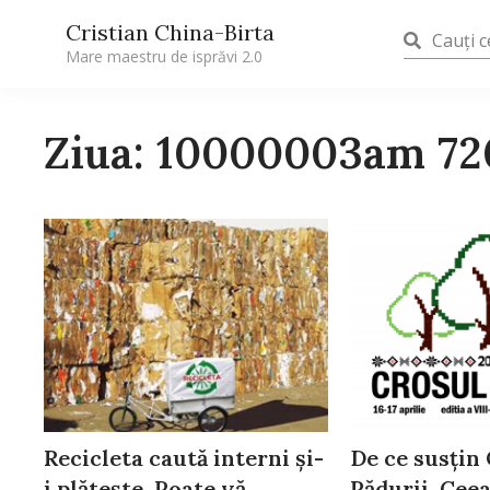
Cristian China-Birta
Mare maestru de isprăvi 2.0
Ziua: 10000003am 7
Recicleta caută interni și-
De ce susțin
i plătește. Poate vă
Pădurii. Ceea