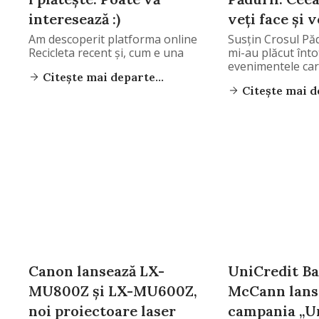
interesează :)
veți face și vo
Am descoperit platforma online
Susțin Crosul Păd
Recicleta recent și, cum e una
mi-au plăcut înt
evenimentele ca
Citește mai departe...
Citește mai de
Canon lansează LX-
UniCredit Ba
MU800Z și LX-MU600Z,
McCann lans
noi proiectoare laser
campania „Un