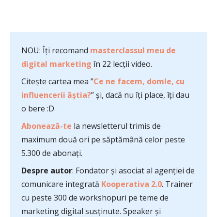
NOU: Îți recomand
masterclassul meu de
digital marketing
în 22 lecții video.
Citește cartea mea ”
Ce ne facem, domle, cu
influencerii ăștia?
” și, dacă nu îți place, îți dau
o bere :D
Abonează-te
la newsletterul trimis de
maximum două ori pe săptămână celor peste
5.300 de abonați.
Despre autor
: Fondator și asociat al agenției de
comunicare integrată
Kooperativa 2.0
. Trainer
cu peste 300 de workshopuri pe teme de
marketing digital susținute. Speaker și