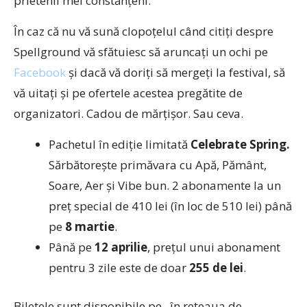
prietenii mei constănțeni.
În caz că nu vă sună clopoțelul când citiți despre
Spellground vă sfătuiesc să aruncați un ochi pe
Facebook
și dacă vă doriți să mergeți la festival, să
vă uitați și pe ofertele acestea pregătite de
organizatori. Cadou de mărțișor. Sau ceva.
Pachetul în ediție limitată
Celebrate Spring.
Sărbătorește primăvara cu Apă, Pământ,
Soare, Aer și Vibe bun. 2 abonamente la un
preț special de 410 lei (în loc de 510 lei) până
pe
8 martie
.
Până pe
12 aprilie
, prețul unui abonament
pentru 3 zile este de doar
255 de lei
.
Biletele sunt disponibile pe , în rețeaua de