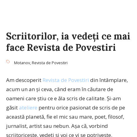
Scriitorilor, ia vedeți ce mai
face Revista de Povestiri
Motanov
,
Revista de Povestiri
Am descoperit
Revista de Povestiri
din întâmplare,
acum un an și ceva, când eram în căutare de
oameni care știu ce e ăla scris de calitate. Și-am
găsit
ateliere
pentru orice pasionat de scris de pe
această planetă, fie el mic sau mare, poet, filosof,
jurnalist, artist sau nebun. Așa că, vorbind
scriitoricește, vedeți și voi ce vi se potrivește.