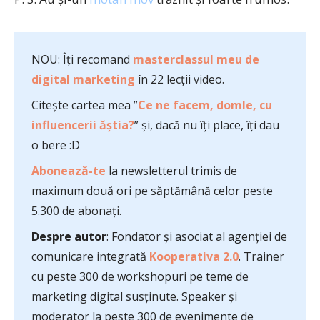
NOU: Îți recomand
masterclassul meu de
digital marketing
în 22 lecții video.
Citește cartea mea ”
Ce ne facem, domle, cu
influencerii ăștia?
” și, dacă nu îți place, îți dau
o bere :D
Abonează-te
la newsletterul trimis de
maximum două ori pe săptămână celor peste
5.300 de abonați.
Despre autor
: Fondator și asociat al agenției de
comunicare integrată
Kooperativa 2.0
. Trainer
cu peste 300 de workshopuri pe teme de
marketing digital susținute. Speaker și
moderator la peste 300 de evenimente de