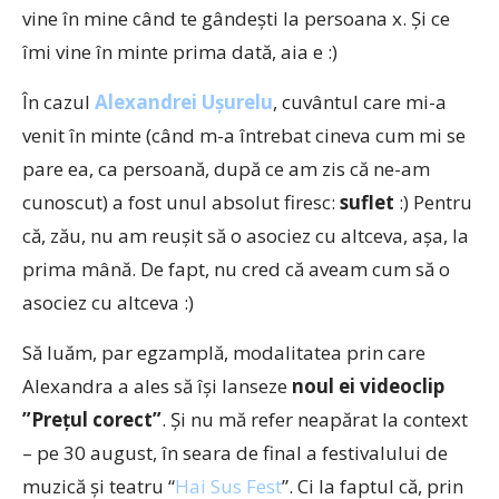
vine în mine când te gândești la persoana x. Și ce
îmi vine în minte prima dată, aia e :)
În cazul
Alexandrei Ușurelu
, cuvântul care mi-a
venit în minte (când m-a întrebat cineva cum mi se
pare ea, ca persoană, după ce am zis că ne-am
cunoscut) a fost unul absolut firesc:
suflet
:) Pentru
că, zău, nu am reușit să o asociez cu altceva, așa, la
prima mână. De fapt, nu cred că aveam cum să o
asociez cu altceva :)
Să luăm, par egzamplă, modalitatea prin care
Alexandra a ales să își lanseze
noul ei videoclip
”Prețul corect”
. Și nu mă refer neapărat la context
– pe 30 august, în seara de final a festivalului de
muzică și teatru “
Hai Sus Fest
”. Ci la faptul că, prin