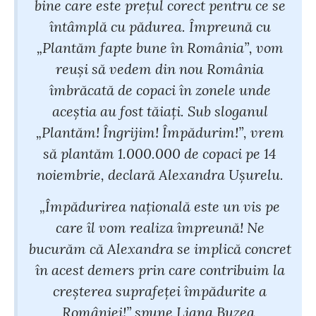
bine care este prețul corect pentru ce se
întâmplă cu pădurea. Împreună cu
„Plantăm fapte bune în România”, vom
reuși să vedem din nou România
îmbrăcată de copaci în zonele unde
aceștia au fost tăiați. Sub sloganul
„Plantăm! Îngrijim! Împădurim!”, vrem
să plantăm 1.000.000 de copaci pe 14
noiembrie, declară Alexandra Ușurelu.
„Împădurirea națională este un vis pe
care îl vom realiza împreună! Ne
bucurăm că Alexandra se implică concret
în acest demers prin care contribuim la
creșterea suprafeței împădurite a
României!” spune Liana Buzea,