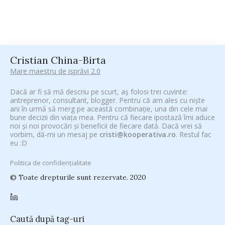
Cristian China-Birta
Mare maestru de isprăvi 2.0
Dacă ar fi să mă descriu pe scurt, aș folosi trei cuvinte:
antreprenor, consultant, blogger. Pentru că am ales cu niște
ani în urmă să merg pe această combinație, una din cele mai
bune decizii din viața mea. Pentru că fiecare ipostază îmi aduce
noi și noi provocări și beneficii de fiecare dată. Dacă vrei să
vorbim, dă-mi un mesaj pe
cristi@kooperativa.ro
. Restul fac
eu :D
Politica de confidențialitate
© Toate drepturile sunt rezervate. 2020
Caută după tag-uri