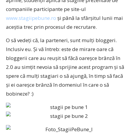
aprilie, studenţii aplică la stagiile prezentate de
companiile participante pe site-ul
www.stagiipebune.ro
și până la sfârșitul lunii mai
aceştia trec prin procesul de recrutare.
O să vedeți că, la parteneri, sunt mulți bloggeri.
Inclusiv eu. Și vă întreb: este de mirare oare că
bloggerii care au reușit să făcă oareșce brânză în
2.0 au simțit nevoia să sprijine acest program și să
spere că mulți stagiari o să ajungă, în timp să facă
și ei oareșce brânză în domeniul în care o să
bobineze? :)