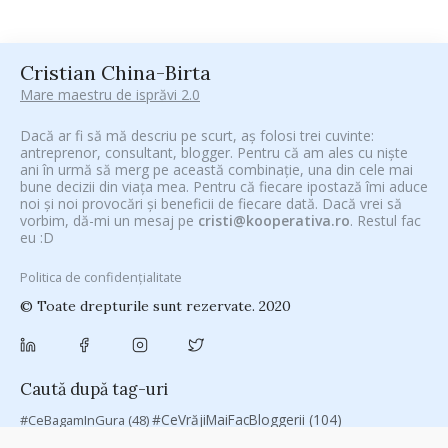
Cristian China-Birta
Mare maestru de isprăvi 2.0
Dacă ar fi să mă descriu pe scurt, aș folosi trei cuvinte:
antreprenor, consultant, blogger. Pentru că am ales cu niște
ani în urmă să merg pe această combinație, una din cele mai
bune decizii din viața mea. Pentru că fiecare ipostază îmi aduce
noi și noi provocări și beneficii de fiecare dată. Dacă vrei să
vorbim, dă-mi un mesaj pe
cristi@kooperativa.ro
. Restul fac
eu :D
Politica de confidențialitate
© Toate drepturile sunt rezervate. 2020
Caută după tag-uri
#CeVrăjiMaiFacBloggerii
(104)
#CeBagamInGura
(48)
#PoateVăInteresează
(94)
#PrinThailandaMea
(27)
#ZiuaȘiProdusul