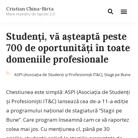
Cristian China-Birta
Mare maestru de isprăvi 2.0
Studenți, vă așteaptă peste
700 de oportunități în toate
domeniile profesionale
ASPI (Asociaţia de Studenţi şi Profesionişti IT&C)
,
Stagii pe Bune
Chestiunea este simplă: ASPI (Asociaţia de Studenţi
şi Profesionişti IT&C) lansează cea de-a 11-a ediţie
a programului naţional de stagiatură “Stagii pe
Bune”. Care program înseamnă cam ce vă raportez
colea mai jos. Cu mențiunea cî, până pe 30