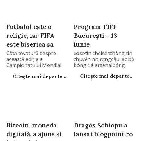
Fotbalul este o
Program TIFF
religie, iar FIFA
Bucureşti – 13
este biserica sa
iunie
Câtă tevatură despre
xosotin chelseathông tin
această ediţie a
chuyển nhượngcâu lạc bộ
Campionatului Mondial
bóng đá arsenalbóng
de Fotbal
Citește mai departe...
Citește mai departe...
Bitcoin, moneda
Dragoş Şchiopu a
digitală, a ajuns și
lansat blogpoint.ro