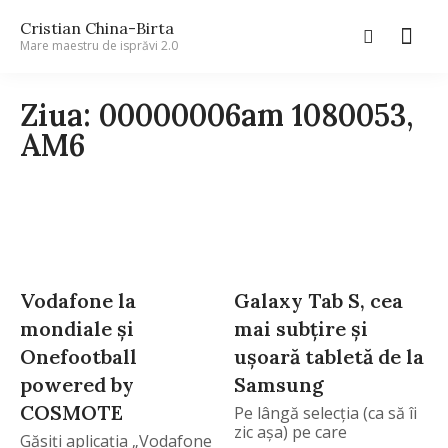
Cristian China-Birta
Mare maestru de isprăvi 2.0
Ziua: 00000006am 1080053,
AM6
Vodafone la
Galaxy Tab S, cea
mondiale şi
mai subțire și
Onefootball
ușoară tabletă de la
powered by
Samsung
COSMOTE
Pe lângă selecţia (ca să îi
zic aşa) pe care
Găsiţi aplicaţia „Vodafone