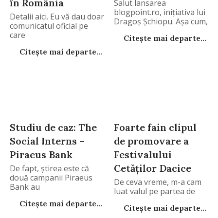
în România
Salut lansarea
blogpoint.ro, iniţiativa lui
Detalii aici. Eu vă dau doar
Dragoş Şchiopu. Aşa cum,
comunicatul oficial pe
de
care
Citește mai departe...
Citește mai departe...
Studiu de caz: The
Foarte fain clipul
Social Interns –
de promovare a
Piraeus Bank
Festivalului
Cetăţilor Dacice
De fapt, ştirea este că
două campanii Piraeus
De ceva vreme, m-a cam
Bank au
luat valul pe partea de
Citește mai departe...
Citește mai departe...