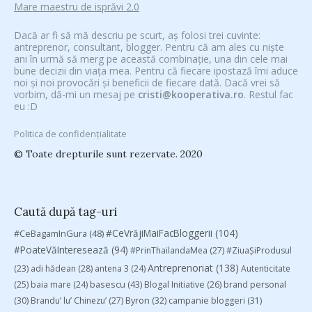
Mare maestru de isprăvi 2.0
Dacă ar fi să mă descriu pe scurt, aș folosi trei cuvinte:
antreprenor, consultant, blogger. Pentru că am ales cu niște
ani în urmă să merg pe această combinație, una din cele mai
bune decizii din viața mea. Pentru că fiecare ipostază îmi aduce
noi și noi provocări și beneficii de fiecare dată. Dacă vrei să
vorbim, dă-mi un mesaj pe
cristi@kooperativa.ro
. Restul fac
eu :D
Politica de confidențialitate
© Toate drepturile sunt rezervate. 2020
Caută după tag-uri
#CeVrăjiMaiFacBloggerii
(104)
#CeBagamInGura
(48)
#PoateVăInteresează
(94)
#PrinThailandaMea
(27)
#ZiuaȘiProdusul
Antreprenoriat
(138)
(23)
adi hădean
(28)
antena 3
(24)
Autenticitate
basescu
(43)
(25)
baia mare
(24)
Blogal Initiative
(26)
brand personal
(30)
Brandu’ lu’ Chinezu’
(27)
Byron
(32)
campanie bloggeri
(31)