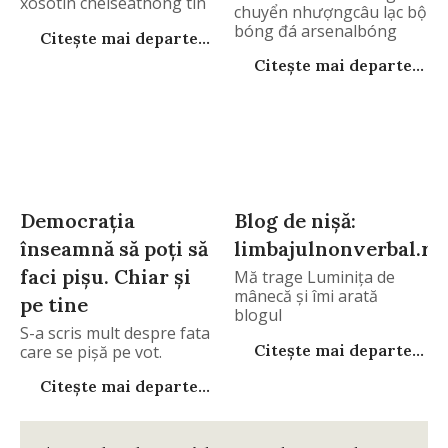
xosotin chelseathông tin
chuyển nhượngcâu lạc bộ
chuyển nhượngcâu
bóng đá arsenalbóng
Citește mai departe...
Citește mai departe...
Democraţia
Blog de nişă:
înseamnă să poţi să
limbajulnonverbal.ro
faci pişu. Chiar şi
Mă trage Luminiţa de
mânecă şi îmi arată
pe tine
blogul
S-a scris mult despre fata
limbajulnonverbal.ro.
Citește mai departe...
care se pişă pe vot.
Citește mai departe...