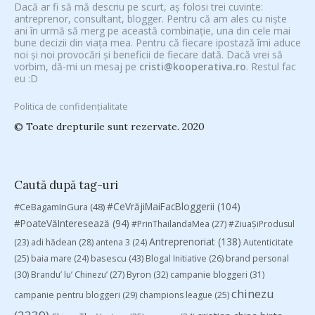
Dacă ar fi să mă descriu pe scurt, aș folosi trei cuvinte:
antreprenor, consultant, blogger. Pentru că am ales cu niște
ani în urmă să merg pe această combinație, una din cele mai
bune decizii din viața mea. Pentru că fiecare ipostază îmi aduce
noi și noi provocări și beneficii de fiecare dată. Dacă vrei să
vorbim, dă-mi un mesaj pe
cristi@kooperativa.ro
. Restul fac
eu :D
Politica de confidențialitate
© Toate drepturile sunt rezervate. 2020
Caută după tag-uri
#CeVrăjiMaiFacBloggerii
(104)
#CeBagamInGura
(48)
#PoateVăInteresează
(94)
#PrinThailandaMea
(27)
#ZiuaȘiProdusul
Antreprenoriat
(138)
(23)
adi hădean
(28)
antena 3
(24)
Autenticitate
basescu
(43)
(25)
baia mare
(24)
Blogal Initiative
(26)
brand personal
(30)
Brandu’ lu’ Chinezu’
(27)
Byron
(32)
campanie bloggeri
(31)
chinezu
campanie pentru bloggeri
(29)
champions league
(25)