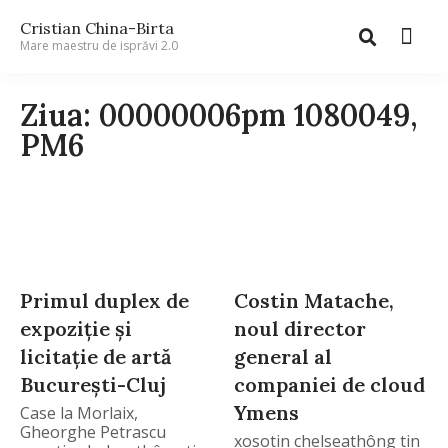
Cristian China-Birta
Mare maestru de isprăvi 2.0
Ziua: 00000006pm 1080049,
PM6
Primul duplex de
Costin Matache,
expoziție și
noul director
licitație de artă
general al
București-Cluj
companiei de cloud
Ymens
Case la Morlaix,
Gheorghe Petrascu
xosotin chelseathông tin