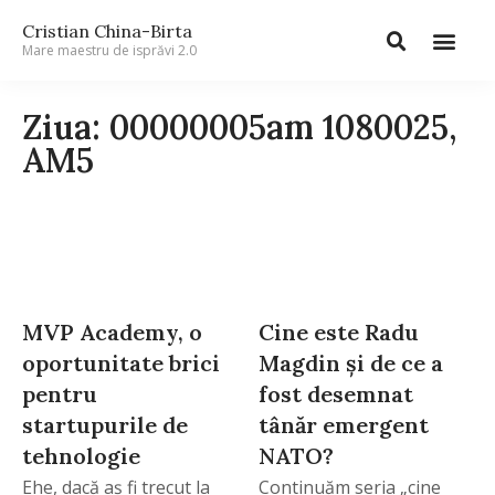
Cristian China-Birta
Mare maestru de isprăvi 2.0
Ziua: 00000005am 1080025,
AM5
MVP Academy, o
Cine este Radu
oportunitate brici
Magdin şi de ce a
pentru
fost desemnat
startupurile de
tânăr emergent
tehnologie
NATO?
Ehe, dacă aş fi trecut la
Continuăm seria „cine