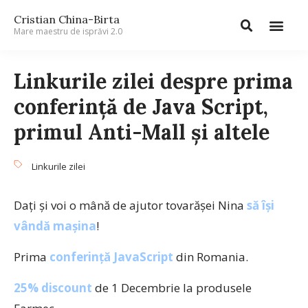
Cristian China-Birta
Mare maestru de isprăvi 2.0
Linkurile zilei despre prima
conferinţă de Java Script,
primul Anti-Mall şi altele
Linkurile zilei
Daţi şi voi o mână de ajutor tovarăşei Nina
să îşi
vândă maşina
!
Prima
conferinţă JavaScript
din Romania.
25% discount
de 1 Decembrie la produsele