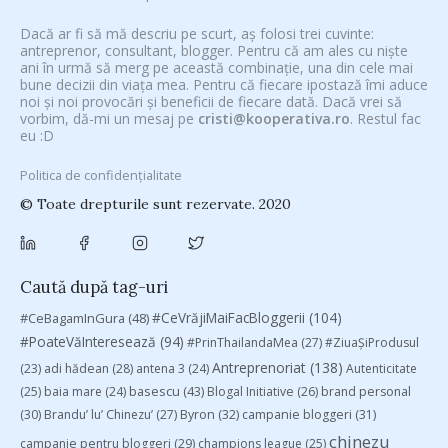
Dacă ar fi să mă descriu pe scurt, aș folosi trei cuvinte:
antreprenor, consultant, blogger. Pentru că am ales cu niște
ani în urmă să merg pe această combinație, una din cele mai
bune decizii din viața mea. Pentru că fiecare ipostază îmi aduce
noi și noi provocări și beneficii de fiecare dată. Dacă vrei să
vorbim, dă-mi un mesaj pe
cristi@kooperativa.ro
. Restul fac
eu :D
Politica de confidențialitate
© Toate drepturile sunt rezervate. 2020
Caută după tag-uri
#CeVrăjiMaiFacBloggerii
(104)
#CeBagamInGura
(48)
#PoateVăInteresează
(94)
#PrinThailandaMea
(27)
#ZiuaȘiProdusul
Antreprenoriat
(138)
(23)
adi hădean
(28)
antena 3
(24)
Autenticitate
basescu
(43)
(25)
baia mare
(24)
Blogal Initiative
(26)
brand personal
(30)
Brandu’ lu’ Chinezu’
(27)
Byron
(32)
campanie bloggeri
(31)
chinezu
campanie pentru bloggeri
(29)
champions league
(25)