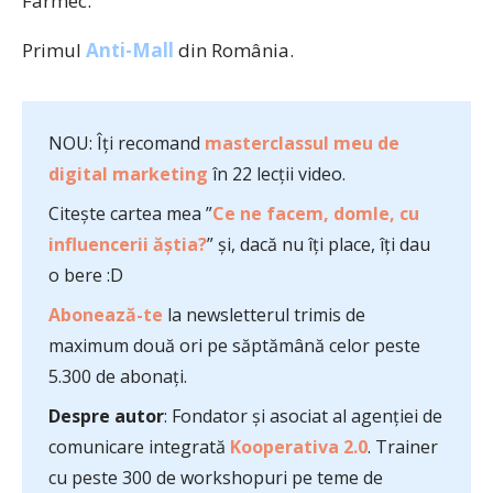
Farmec.
Primul
Anti-Mall
din România.
NOU: Îți recomand
masterclassul meu de
digital marketing
în 22 lecții video.
Citește cartea mea ”
Ce ne facem, domle, cu
influencerii ăștia?
” și, dacă nu îți place, îți dau
o bere :D
Abonează-te
la newsletterul trimis de
maximum două ori pe săptămână celor peste
5.300 de abonați.
Despre autor
: Fondator și asociat al agenției de
comunicare integrată
Kooperativa 2.0
. Trainer
cu peste 300 de workshopuri pe teme de