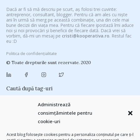
Dacă ar fi să mă descriu pe scurt, aș folosi trei cuvinte:
antreprenor, consultant, blogger. Pentru că am ales cu niște
ani în urmă să merg pe această combinație, una din cele mai
bune decizii din viața mea. Pentru că fiecare ipostază îmi aduce
noi și noi provocări și beneficii de fiecare dată. Dacă vrei să
vorbim, dă-mi un mesaj pe
cristi@kooperativa.ro
. Restul fac
eu :D
Politica de confidențialitate
© Toate drepturile sunt rezervate. 2020
Caută după tag-uri
#CeVrăjiMaiFacBloggerii
(104)
#CeBagamInGura
(48)
Administrează
#PoateVăInteresează
(94)
#PrinThailandaMea
(27)
#ZiuaȘiProdusul
consimțămintele pentru
Antreprenoriat
(138)
(23)
adi hădean
(28)
antena 3
(24)
Autenticitate
basescu
(43)
cookie-uri
(25)
baia mare
(24)
Blogal Initiative
(26)
brand personal
(30)
Brandu’ lu’ Chinezu’
(27)
Byron
(32)
campanie bloggeri
(31)
Acest blog folosește cookies pentru a personaliza conținutul pe care ți-l
chinezu
campanie pentru bloggeri
(29)
champions league
(25)