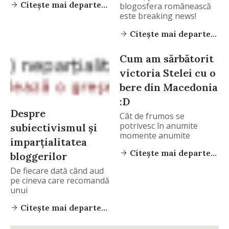
Citește mai departe...
blogosfera românească
este breaking news!
Adică, pe
Citește mai departe...
Cum am sărbătorit
victoria Stelei cu o
bere din Macedonia
:D
Despre
Cât de frumos se
potrivesc în anumite
subiectivismul şi
momente anumite
imparţialitatea
lucruri…
Citește mai departe...
bloggerilor
De fiecare dată când aud
pe cineva care recomandă
unui
Citește mai departe...