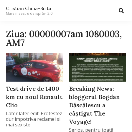
Cristian China-Birta
Mare maestru de isprăvi 2.0
Ziua: 00000007am 1080003,
AM7
Test drive de 1400
Breaking News:
km cu noul Renault
bloggerul Bogdan
Clio
Dăscălescu a
câştigat The
Later later edit: Protestez
dur împotriva reclamei şi
Voyage!
mai sexiste
Serios, pentru toată