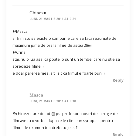
Chinezu
LUNI, 21 MARTIE 2011 AT 9:21
@Masca
ar fi misto sa existe o companie care sa faca rezumate de
maximum juma de ora la filme de astea :)))))))
@Crina
stai, nu o lua asa, ca poate io sunt un tembel care nu stie sa
aprecieze filme :))
e doar parerea mea, altii zic ca filmul e foarte bun :)
Reply
Masca
LUNI, 21 MARTIE 2011 AT 9:30
@chinezu tare de tot :))) ps. profesorii nostri de la regie de
film aveau o vorba: dupa ce le citeai un synopsis pentru
filmul de examen te intrebau: „ei si?
Reply