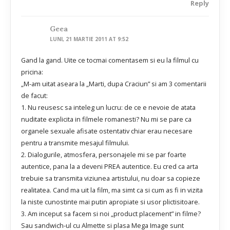
Reply
Geea
LUNI, 21 MARTIE 2011 AT 9:52
Gand la gand. Uite ce tocmai comentasem si eu la filmul cu
pricina:
„M-am uitat aseara la „Marti, dupa Craciun” si am 3 comentarii
de facut:
1. Nu reusesc sa inteleg un lucru: de ce e nevoie de atata
nuditate explicita in filmele romanesti? Nu mi se pare ca
organele sexuale afisate ostentativ chiar erau necesare
pentru a transmite mesajul filmului.
2. Dialogurile, atmosfera, personajele mi se par foarte
autentice, pana la a deveni PREA autentice. Eu cred ca arta
trebuie sa transmita viziunea artistului, nu doar sa copieze
realitatea. Cand ma uit la film, ma simt ca si cum as fi in vizita
la niste cunostinte mai putin apropiate si usor plictisitoare.
3. Am inceput sa facem si noi „product placement” in filme?
Sau sandwich-ul cu Almette si plasa Mega Image sunt