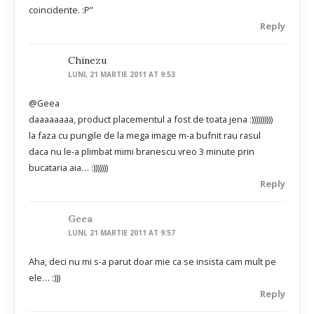
coincidente. :P”
Reply
Chinezu
LUNI, 21 MARTIE 2011 AT 9:53
@Geea
daaaaaaaa, product placementul a fost de toata jena :))))))))))
la faza cu pungile de la mega image m-a bufnit rau rasul
daca nu le-a plimbat mimi branescu vreo 3 minute prin
bucataria aia… :)))))))
Reply
Geea
LUNI, 21 MARTIE 2011 AT 9:57
Aha, deci nu mi s-a parut doar mie ca se insista cam mult pe
ele… :)))
Reply