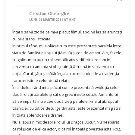
Cristian Gheorghe
LUNI, 21 MARTIE 2011 AT 9:47
Întâi o să vă zic de ce mi-a plăcut filmul, apoi vă las să aruncați
cu ouă și roșii stricate.
În primul rând, mi-a plăcut cum este prezentată paralela între
viața de familist a soțului (Mimi B) și cea de amant. Aici, fazele
cu goliciunea au un rol semnificativ și diferit: erotism în
secvența cu amanta și obișnuință & rutină în secvența cu
soția. Curul, țâța și mătărânga au tocmai rolul de a evidenția
caracteristicile celor două relații.
În al doilea rând mi-a plăcut cum e prezentată evoluția celor
două relații paralele și cât de greu îi este soțului/amantului
să se împartă între cee două vieți paralele. Finalul abrupt al
căsniciei, cu tot ce decurge din asta, este prezentat magistral
în toată splendoarea dramei.
Nu ai spus nimic despre rolul lui Dragoș Bucur. Nu neapărat
ca rol jucat de el ca actor, ci ca rol în toată povestea asta. Rog,