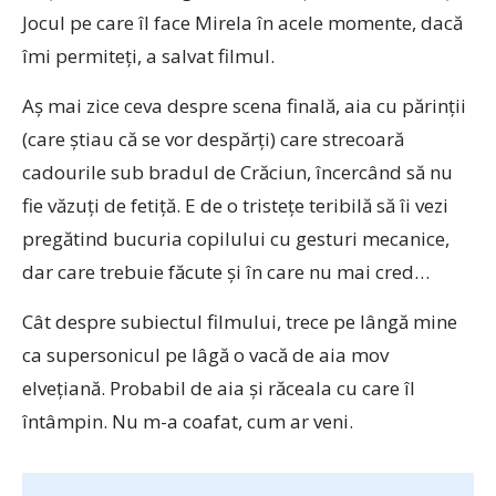
Jocul pe care îl face Mirela în acele momente, dacă
îmi permiteți, a salvat filmul.
Aș mai zice ceva despre scena finală, aia cu părinții
(care știau că se vor despărți) care strecoară
cadourile sub bradul de Crăciun, încercând să nu
fie văzuți de fetiță. E de o tristețe teribilă să îi vezi
pregătind bucuria copilului cu gesturi mecanice,
dar care trebuie făcute și în care nu mai cred…
Cât despre subiectul filmului, trece pe lângă mine
ca supersonicul pe lâgă o vacă de aia mov
elvețiană. Probabil de aia și răceala cu care îl
întâmpin. Nu m-a coafat, cum ar veni.