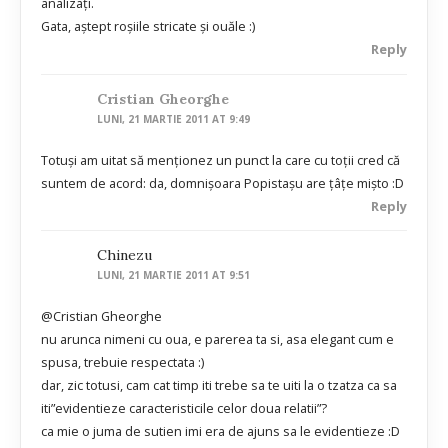
analizați.
Gata, aștept roșiile stricate și ouăle :)
Reply
Cristian Gheorghe
LUNI, 21 MARTIE 2011 AT 9:49
Totuși am uitat să menționez un punct la care cu toții cred că
suntem de acord: da, domnișoara Popistașu are țâțe mișto :D
Reply
Chinezu
LUNI, 21 MARTIE 2011 AT 9:51
@Cristian Gheorghe
nu arunca nimeni cu oua, e parerea ta si, asa elegant cum e
spusa, trebuie respectata :)
dar, zic totusi, cam cat timp iti trebe sa te uiti la o tzatza ca sa
iti”evidentieze caracteristicile celor doua relatii”?
ca mie o juma de sutien imi era de ajuns sa le evidentieze :D