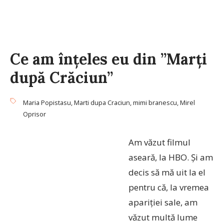
Ce am înțeles eu din ”Marți
după Crăciun”
Maria Popistasu
,
Marti dupa Craciun
,
mimi branescu
,
Mirel
Oprisor
Am văzut filmul
aseară, la HBO. Și am
decis să mă uit la el
pentru că, la vremea
apariției sale, am
văzut multă lume