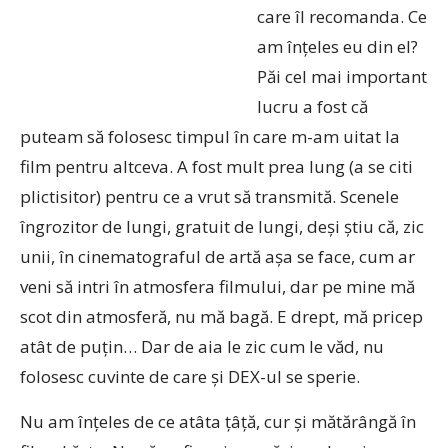
care îl recomanda. Ce
am înțeles eu din el?
Păi cel mai important
lucru a fost că
puteam să folosesc timpul în care m-am uitat la
film pentru altceva. A fost mult prea lung (a se citi
plictisitor) pentru ce a vrut să transmită. Scenele
îngrozitor de lungi, gratuit de lungi, deși știu că, zic
unii, în cinematograful de artă așa se face, cum ar
veni să intri în atmosfera filmului, dar pe mine mă
scot din atmosferă, nu mă bagă. E drept, mă pricep
atât de puțin… Dar de aia le zic cum le văd, nu
folosesc cuvinte de care și DEX-ul se sperie.
Nu am înțeles de ce atâta țâță, cur și mătărângă în