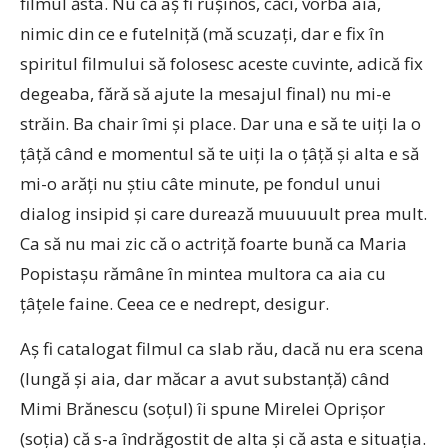
filmul ăsta. Nu că aș fi rușinos, căci, vorba aia,
nimic din ce e futelniță (mă scuzați, dar e fix în
spiritul filmului să folosesc aceste cuvinte, adică fix
degeaba, fără să ajute la mesajul final) nu mi-e
străin. Ba chair îmi și place. Dar una e să te uiți la o
țâță când e momentul să te uiți la o țâță și alta e să
mi-o arăți nu știu câte minute, pe fondul unui
dialog insipid și care durează muuuuult prea mult.
Ca să nu mai zic că o actriță foarte bună ca Maria
Popistașu rămâne în mintea multora ca aia cu
țâțele faine. Ceea ce e nedrept, desigur.
Aș fi catalogat filmul ca slab rău, dacă nu era scena
(lungă și aia, dar măcar a avut substanță) când
Mimi Brănescu (soțul) îi spune Mirelei Oprișor
(soția) că s-a îndrăgostit de alta și că asta e situația.