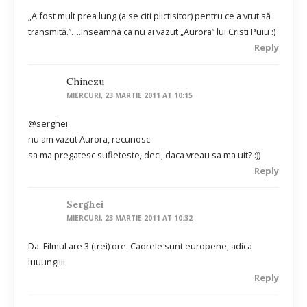
„A fost mult prea lung (a se citi plictisitor) pentru ce a vrut să
transmită.”….Inseamna ca nu ai vazut „Aurora” lui Cristi Puiu :)
Reply
Chinezu
MIERCURI, 23 MARTIE 2011 AT 10:15
@serghei
nu am vazut Aurora, recunosc
sa ma pregatesc sufleteste, deci, daca vreau sa ma uit? :))
Reply
Serghei
MIERCURI, 23 MARTIE 2011 AT 10:32
Da. Filmul are 3 (trei) ore. Cadrele sunt europene, adica
luuungiiii
Reply