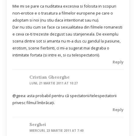
Mie mi se pare ca nuditatea excesiva si folosita in scopuri
non-erotice e o trasatura a filmelor europene pe care o
adoptam si noi (nu stiu daca intentionat sau nu).
Dar nu stiu cum se face ca sexualitatea din filmele romanesti
e ceva ce-ti trezeste dezgust sau stanjeneala. De exemplu
scena dintre sot si amanta nu m-a dus cu gandul la pasiune,
erotism, scene fierbinti, ci mi-a sugerat mai degraba o
intimitate fortata (si intre ei, si cu telespectatorii).
Reply
Cristian Gheorghe
LUNI, 21 MARTIE 2011 AT 10:27
@geea: asta probabil pentru că spectatorii/telespectatorii
privesc filmul îmbrăcați.
Reply
Serghei
MIERCURI, 23 MARTIE 2011 AT 7:40