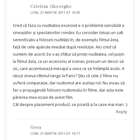
Cristian Gheorghe
LUNI, 21 MARTIE 2011 AT 10:05
Cred că faza cu nuditatea excesivă e o problemă sensibilă a
cineaștilor și spectatorilor români. Eu consider totuși un salt
semnificativ a folosirii nudității în, de exemplu filmul ăsta,
față de cele apărute imediat după revoluție. Aici cred că
suntem de acord. Ee v-aș sfătui să priviți nuditatea, cel puțin
la filmul ăsta, ca un accesoriu al scenei, precum un decor să
zic, care accentuează mesajul a ceea ce se întâmplă acolo. A
văzut cineva Ultimul tango la Paris? Știu că cele 2 filme nu
suferă comparație, dar nudismul are același rol. Nu vreau să
fac o propagandă folosirii nudismului în filme, dar asta este
părerea mea vizavi de acest film.
Cât despre placement product, se poartă și la case mai mari. :)
Reply
Geea
LUNI, 21 MARTIE 2011 AT 10:17