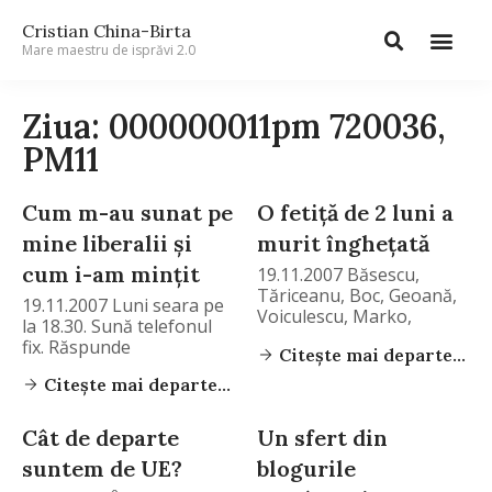
Cristian China-Birta
Mare maestru de isprăvi 2.0
Ziua: 000000011pm 720036,
PM11
Cum m-au sunat pe
O fetiţă de 2 luni a
mine liberalii şi
murit îngheţată
cum i-am minţit
19.11.2007 Băsescu,
Tăriceanu, Boc, Geoană,
19.11.2007 Luni seara pe
Voiculescu, Marko,
la 18.30. Sună telefonul
Stolojan, Vadim, Becali,
fix. Răspunde
Citește mai departe...
Citește mai departe...
Cât de departe
Un sfert din
suntem de UE?
blogurile