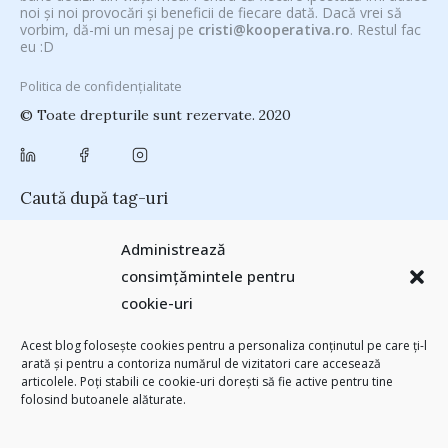
noi și noi provocări și beneficii de fiecare dată. Dacă vrei să
vorbim, dă-mi un mesaj pe
cristi@kooperativa.ro
. Restul fac
eu :D
Politica de confidențialitate
© Toate drepturile sunt rezervate. 2020
Caută după tag-uri
#CeVrăjiMaiFacBloggerii
(104)
#CeBagamInGura
(48)
Administrează
#PoateVăInteresează
(94)
#PrinThailandaMea
(27)
#ZiuaȘiProdusul
consimțămintele pentru
Antreprenoriat
(138)
(23)
adi hădean
(28)
antena 3
(24)
Autenticitate
cookie-uri
basescu
(43)
(25)
baia mare
(24)
Blogal Initiative
(26)
brand personal
(30)
Brandu’ lu’ Chinezu’
(27)
Byron
(32)
campanie bloggeri
(31)
Acest blog folosește cookies pentru a personaliza conținutul pe care ți-l
chinezu
campanie pentru bloggeri
(29)
champions league
(25)
arată și pentru a contoriza numărul de vizitatori care accesează
(2339)
articolele. Poți stabili ce cookie-uri dorești să fie active pentru tine
cristian china birta
Chivas The Venture
(25)
concurs
(24)
folosind butoanele alăturate.
(253)
Despre cartile pe care le-am citit
(258)
digital
(154)
filosofice
(132)
federatia romana de rugby
(22)
heineken
(24)
leapsa