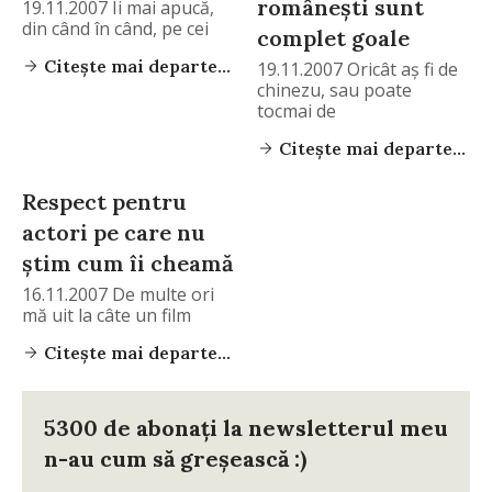
româneşti sunt
19.11.2007 Îi mai apucă,
din când în când, pe cei
complet goale
Citește mai departe...
19.11.2007 Oricât aş fi de
chinezu, sau poate
tocmai de
Citește mai departe...
Respect pentru
actori pe care nu
ştim cum îi cheamă
16.11.2007 De multe ori
mă uit la câte un film
Citește mai departe...
5300 de abonați la newsletterul meu
n-au cum să greșească :)