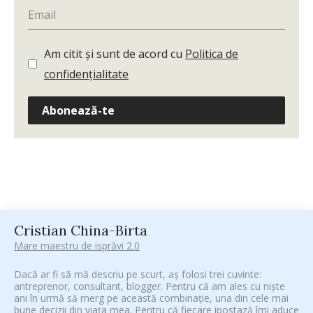
Am citit și sunt de acord cu
Politica de
confidențialitate
Abonează-te
Cristian China-Birta
Mare maestru de isprăvi 2.0
Dacă ar fi să mă descriu pe scurt, aș folosi trei cuvinte:
antreprenor, consultant, blogger. Pentru că am ales cu niște
ani în urmă să merg pe această combinație, una din cele mai
bune decizii din viața mea. Pentru că fiecare ipostază îmi aduce