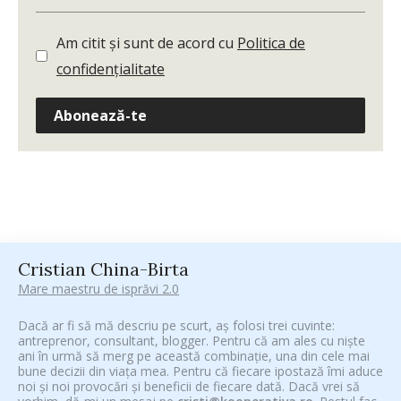
Am citit și sunt de acord cu
Politica de
confidențialitate
Abonează-te
Cristian China-Birta
Mare maestru de isprăvi 2.0
Dacă ar fi să mă descriu pe scurt, aș folosi trei cuvinte:
antreprenor, consultant, blogger. Pentru că am ales cu niște
ani în urmă să merg pe această combinație, una din cele mai
bune decizii din viața mea. Pentru că fiecare ipostază îmi aduce
noi și noi provocări și beneficii de fiecare dată. Dacă vrei să