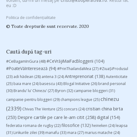
vorbim, dă-mi un mesaj pe
cristi@kooperativa.ro
. Restul fac
eu :D
Politica de confidențialitate
© Toate drepturile sunt rezervate. 2020
Caută după tag-uri
#CeVrăjiMaiFacBloggerii
(104)
#CeBagamInGura
(48)
#PoateVăInteresează
(94)
#PrinThailandaMea
(27)
#ZiuaȘiProdusul
Antreprenoriat
(138)
(23)
adi hădean
(28)
antena 3
(24)
Autenticitate
basescu
(43)
(25)
baia mare
(24)
Blogal Initiative
(26)
brand personal
(30)
Brandu’ lu’ Chinezu’
(27)
Byron
(32)
campanie bloggeri
(31)
chinezu
campanie pentru bloggeri
(29)
champions league
(25)
(2339)
cristian china birta
Chivas The Venture
(25)
concurs
(24)
(253)
Despre cartile pe care le-am citit
(258)
digital
(154)
filosofice
(132)
federatia romana de rugby
(22)
heineken
(24)
leapsa
(31)
Linkurile zilei
(39)
manafu
(33)
mara
(27)
marius matache
(24)