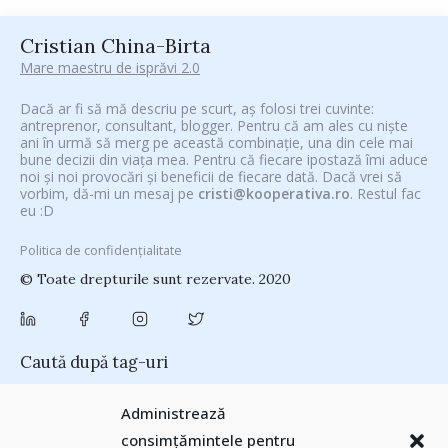
Cristian China-Birta
Mare maestru de isprăvi 2.0
Dacă ar fi să mă descriu pe scurt, aș folosi trei cuvinte:
antreprenor, consultant, blogger. Pentru că am ales cu niște
ani în urmă să merg pe această combinație, una din cele mai
bune decizii din viața mea. Pentru că fiecare ipostază îmi aduce
noi și noi provocări și beneficii de fiecare dată. Dacă vrei să
vorbim, dă-mi un mesaj pe
cristi@kooperativa.ro
. Restul fac
eu :D
Politica de confidențialitate
© Toate drepturile sunt rezervate. 2020
Caută după tag-uri
#CeVrăjiMaiFacBloggerii
(104)
#CeBagamInGura
(48)
Administrează
#PoateVăInteresează
(94)
#PrinThailandaMea
(27)
#ZiuaȘiProdusul
consimțămintele pentru
Antreprenoriat
(138)
(23)
adi hădean
(28)
antena 3
(24)
Autenticitate