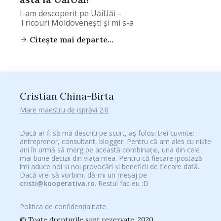
I-am descoperit pe UăiUăi –
Tricouri Moldovenești și mi s-a
Citește mai departe...
Cristian China-Birta
Mare maestru de isprăvi 2.0
Dacă ar fi să mă descriu pe scurt, aș folosi trei cuvinte:
antreprenor, consultant, blogger. Pentru că am ales cu niște
ani în urmă să merg pe această combinație, una din cele
mai bune decizii din viața mea. Pentru că fiecare ipostază
îmi aduce noi și noi provocări și beneficii de fiecare dată.
Dacă vrei să vorbim, dă-mi un mesaj pe
cristi@kooperativa.ro
. Restul fac eu :D
Politica de confidențialitate
© Toate drepturile sunt rezervate. 2020