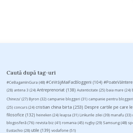
Caută după tag-uri
#CeVrăjiMaiFacBloggerii
(104)
#CeBagamInGura
(48)
#PoateVăInter
Antreprenoriat
(138)
(28)
antena 3
(24)
Autenticitate
(25)
baia mare
(24)
Chinezu’
(27)
Byron
(32)
campanie bloggeri
(31)
campanie pentru blogger
cristian china birta
(253)
Despre cartile pe care le
(25)
concurs
(24)
filosofice
(132)
heineken
(24)
leapsa
(31)
Linkurile zilei
(39)
manafu
(33)
blogosferă
(76)
revista biz
(41)
romania
(45)
Samsung
(48)
rugby
(29)
sp
utile
(139)
vodafone
(51)
Eustachio
(28)