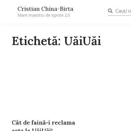
Cristian China-Birta
Mare maestru de isprăvi 2.0
Etichetă: UăiUăi
Cât de faină-i reclama
asta la UăiUăi!