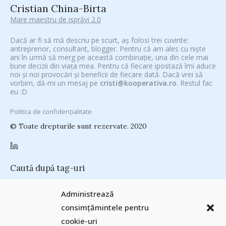
Cristian China-Birta
Mare maestru de isprăvi 2.0
Dacă ar fi să mă descriu pe scurt, aș folosi trei cuvinte:
antreprenor, consultant, blogger. Pentru că am ales cu niște
ani în urmă să merg pe această combinație, una din cele mai
bune decizii din viața mea. Pentru că fiecare ipostază îmi aduce
noi și noi provocări și beneficii de fiecare dată. Dacă vrei să
vorbim, dă-mi un mesaj pe
cristi@kooperativa.ro
. Restul fac
eu :D
Politica de confidențialitate
© Toate drepturile sunt rezervate. 2020
Caută după tag-uri
#CeVrăjiMaiFacBloggerii
(104)
#CeBagamInGura
(48)
Administrează
#PoateVăInteresează
(94)
#PrinThailandaMea
(27)
#ZiuaȘiProdusul
consimțămintele pentru
Antreprenoriat
(138)
(23)
adi hădean
(28)
antena 3
(24)
Autenticitate
basescu
(43)
cookie-uri
(25)
baia mare
(24)
Blogal Initiative
(26)
brand personal