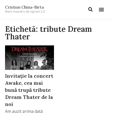
Cristian China-Birta
Mare maestru de isprăvi 2.0
Etichetă: tribute Dream
Thater
Invitație la concert
Awake, cea mai
bună trupă tribute
Dream Thater de la
noi
Am auzit prima dată