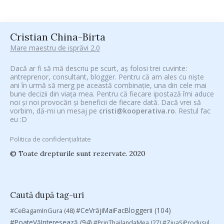
Cristian China-Birta
Mare maestru de isprăvi 2.0
Dacă ar fi să mă descriu pe scurt, aș folosi trei cuvinte:
antreprenor, consultant, blogger. Pentru că am ales cu niște
ani în urmă să merg pe această combinație, una din cele mai
bune decizii din viața mea. Pentru că fiecare ipostază îmi aduce
noi și noi provocări și beneficii de fiecare dată. Dacă vrei să
vorbim, dă-mi un mesaj pe
cristi@kooperativa.ro
. Restul fac
eu :D
Politica de confidențialitate
© Toate drepturile sunt rezervate. 2020
Caută după tag-uri
#CeVrăjiMaiFacBloggerii
(104)
#CeBagamInGura
(48)
#PoateVăInteresează
(94)
#PrinThailandaMea
(27)
#ZiuaȘiProdusul