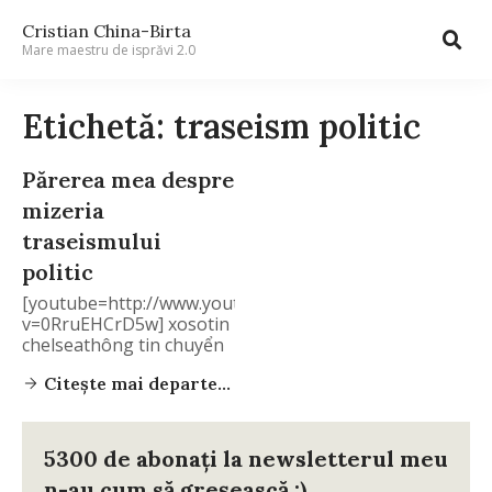
Cristian China-Birta
Mare maestru de isprăvi 2.0
Etichetă: traseism politic
Părerea mea despre
mizeria
traseismului
politic
[youtube=http://www.youtube.com/watch?
v=0RruEHCrD5w] xosotin
chelseathông tin chuyển
nhượngcâu lạc bộ bóng
Citește mai departe...
đá
5300 de abonați la newsletterul meu
n-au cum să greșească :)