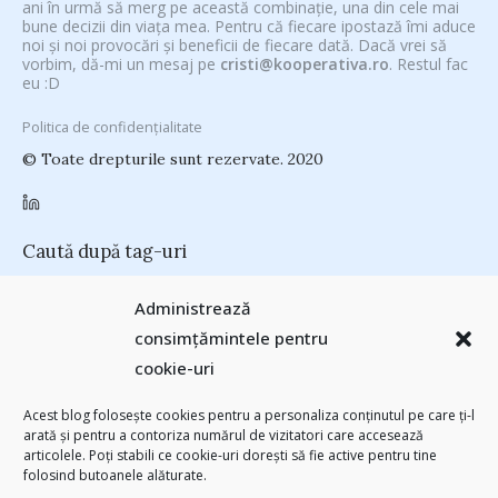
ani în urmă să merg pe această combinație, una din cele mai
bune decizii din viața mea. Pentru că fiecare ipostază îmi aduce
noi și noi provocări și beneficii de fiecare dată. Dacă vrei să
vorbim, dă-mi un mesaj pe
cristi@kooperativa.ro
. Restul fac
eu :D
Politica de confidențialitate
© Toate drepturile sunt rezervate. 2020
Caută după tag-uri
#CeVrăjiMaiFacBloggerii
(104)
#CeBagamInGura
(48)
Administrează
#PoateVăInteresează
(94)
#PrinThailandaMea
(27)
#ZiuaȘiProdusul
consimțămintele pentru
Antreprenoriat
(138)
(23)
adi hădean
(28)
antena 3
(24)
Autenticitate
basescu
(43)
cookie-uri
(25)
baia mare
(24)
Blogal Initiative
(26)
brand personal
(30)
Brandu’ lu’ Chinezu’
(27)
Byron
(32)
campanie bloggeri
(31)
Acest blog folosește cookies pentru a personaliza conținutul pe care ți-l
chinezu
campanie pentru bloggeri
(29)
champions league
(25)
arată și pentru a contoriza numărul de vizitatori care accesează
(2339)
articolele. Poți stabili ce cookie-uri dorești să fie active pentru tine
cristian china birta
Chivas The Venture
(25)
concurs
(24)
folosind butoanele alăturate.
(253)
Despre cartile pe care le-am citit
(258)
digital
(154)