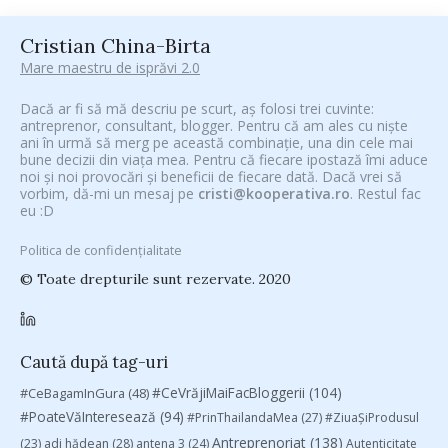
Cristian China-Birta
Mare maestru de isprăvi 2.0
Dacă ar fi să mă descriu pe scurt, aș folosi trei cuvinte:
antreprenor, consultant, blogger. Pentru că am ales cu niște
ani în urmă să merg pe această combinație, una din cele mai
bune decizii din viața mea. Pentru că fiecare ipostază îmi aduce
noi și noi provocări și beneficii de fiecare dată. Dacă vrei să
vorbim, dă-mi un mesaj pe
cristi@kooperativa.ro
. Restul fac
eu :D
Politica de confidențialitate
© Toate drepturile sunt rezervate. 2020
Caută după tag-uri
#CeVrăjiMaiFacBloggerii
(104)
#CeBagamInGura
(48)
#PoateVăInteresează
(94)
#PrinThailandaMea
(27)
#ZiuaȘiProdusul
Antreprenoriat
(138)
(23)
adi hădean
(28)
antena 3
(24)
Autenticitate