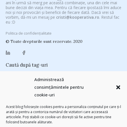
ani în urmă să merg pe această combinație, una din cele mai
bune decizii din viața mea. Pentru că fiecare ipostază îmi aduce
noi și noi provocări și beneficii de fiecare dată. Dacă vrei să
vorbim, dă-mi un mesaj pe
cristi@kooperativa.ro
. Restul fac
eu :D
Politica de confidențialitate
© Toate drepturile sunt rezervate. 2020
Caută după tag-uri
#CeVrăjiMaiFacBloggerii
(104)
#CeBagamInGura
(48)
Administrează
#PoateVăInteresează
(94)
#PrinThailandaMea
(27)
#ZiuaȘiProdusul
consimțămintele pentru
Antreprenoriat
(138)
(23)
adi hădean
(28)
antena 3
(24)
Autenticitate
cookie-uri
basescu
(43)
(25)
baia mare
(24)
Blogal Initiative
(26)
brand personal
(30)
Brandu’ lu’ Chinezu’
(27)
Byron
(32)
campanie bloggeri
(31)
Acest blog folosește cookies pentru a personaliza conținutul pe care ți-l
chinezu
campanie pentru bloggeri
(29)
champions league
(25)
arată și pentru a contoriza numărul de vizitatori care accesează
(2339)
articolele. Poți stabili ce cookie-uri dorești să fie active pentru tine
cristian china birta
Chivas The Venture
(25)
concurs
(24)
folosind butoanele alăturate.
(253)
Despre cartile pe care le-am citit
(258)
digital
(154)