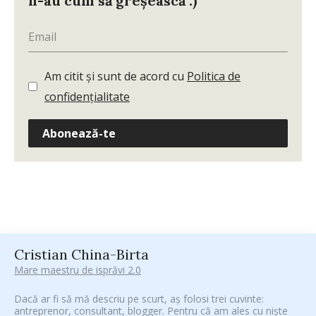
n-au cum să greșească :)
Am citit și sunt de acord cu
Politica de
confidențialitate
Abonează-te
Cristian China-Birta
Mare maestru de isprăvi 2.0
Dacă ar fi să mă descriu pe scurt, aș folosi trei cuvinte:
antreprenor, consultant, blogger. Pentru că am ales cu niște