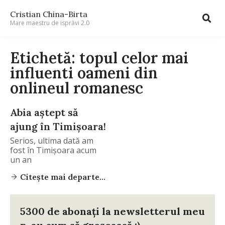
Cristian China-Birta
Mare maestru de isprăvi 2.0
Etichetă: topul celor mai
influenti oameni din
onlineul romanesc
Abia aştept să
ajung în Timişoara!
Serios, ultima dată am
fost în Timişoara acum
un an
Citește mai departe...
5300 de abonați la newsletterul meu