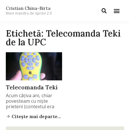
Cristian China-Birta
Mare maestru de isprăvi 2.0
Etichetă: Telecomanda Teki
de la UPC
Telecomanda Teki
Acum câțiva ani, chiar
povesteam cu niște
prieteni (contextul era
Citește mai departe...