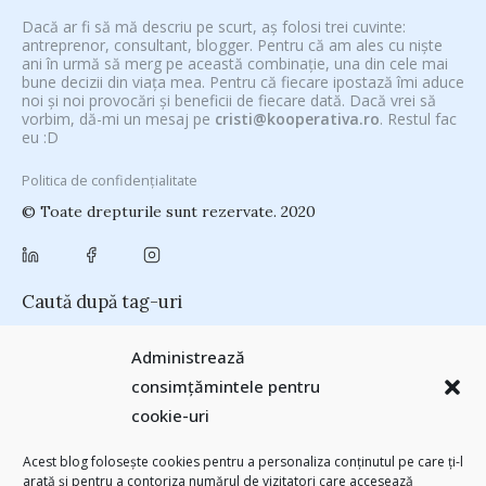
Dacă ar fi să mă descriu pe scurt, aș folosi trei cuvinte:
antreprenor, consultant, blogger. Pentru că am ales cu niște
ani în urmă să merg pe această combinație, una din cele mai
bune decizii din viața mea. Pentru că fiecare ipostază îmi aduce
noi și noi provocări și beneficii de fiecare dată. Dacă vrei să
vorbim, dă-mi un mesaj pe
cristi@kooperativa.ro
. Restul fac
eu :D
Politica de confidențialitate
© Toate drepturile sunt rezervate. 2020
Caută după tag-uri
#CeVrăjiMaiFacBloggerii
(104)
#CeBagamInGura
(48)
Administrează
#PoateVăInteresează
(94)
#PrinThailandaMea
(27)
#ZiuaȘiProdusul
consimțămintele pentru
Antreprenoriat
(138)
(23)
adi hădean
(28)
antena 3
(24)
Autenticitate
cookie-uri
basescu
(43)
(25)
baia mare
(24)
Blogal Initiative
(26)
brand personal
(30)
Brandu’ lu’ Chinezu’
(27)
Byron
(32)
campanie bloggeri
(31)
Acest blog folosește cookies pentru a personaliza conținutul pe care ți-l
chinezu
campanie pentru bloggeri
(29)
champions league
(25)
arată și pentru a contoriza numărul de vizitatori care accesează